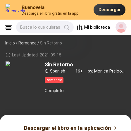
Buenovela
Descargar
Descarga el libro gratis en la app
Mi biblioteca
Busca lo que quieras
Inicio /
Romance
/
Sin Retorno
Last Updated: 2021-09-15
Sin Retorno
Spanish
·
16+
·
by: Monica Prelooker
Romance
Completo
Descargar el libro en la aplicación