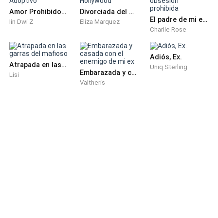
Amor Prohibido por Mi Hermano Adoptivo
Divorciada del Magnate de Hollywood
El padre de mi ex prometido; mi obsesión prohibida
Iin Dwi Z
Eliza Marquez
Charlie Rose
Adiós, Ex.
Atrapada en las garras del mafioso
Uniq Sterling
Embarazada y casada con el enemigo de mi ex
Lisi
Valtheris