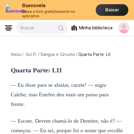
Buenovela
Baixar
Baixe o livro gratuitamente no
aplicativo
Minha biblioteca
Buscar...
Inicio
/
Sci-Fi
/
Sangue e Circuito
/
Quarta Parte: LII
Quarta Parte: LII
— Eu disse para se afastar, cacete! — urgiu
Calebe, mas Estefen deu mais um passo para
frente.
— Escute. Devem chamá-lo de Demitre, não é? —
começou. — Eu sei, porque foi o nome que escolhi