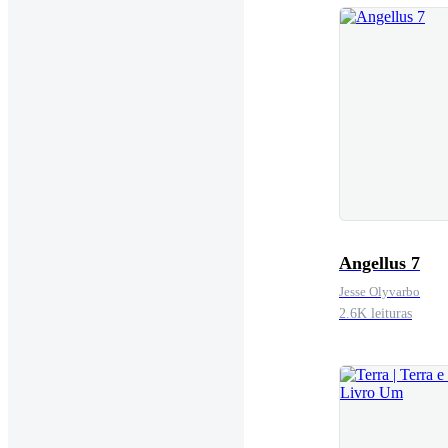
Angellus 7
Jesse Olyvarbo
2.6K leituras