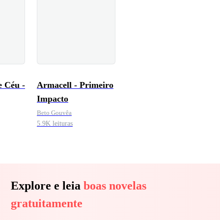
e Céu -
Armacell - Primeiro
Impacto
Beto Gouvêa
5.9K leituras
Explore e leia
boas novelas
gratuitamente