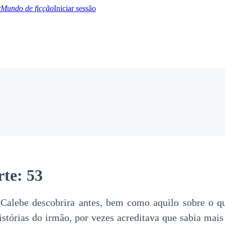
Mundo de ficção
Iniciar sessão
BTQ+
YA/TEEN
Paranormal
Misterio/Thriller
Oriental
Juegos
Historia
MM
te: 53
 Calebe descobrira antes, bem como aquilo sobre o qu
istórias do irmão, por vezes acreditava que sabia mais