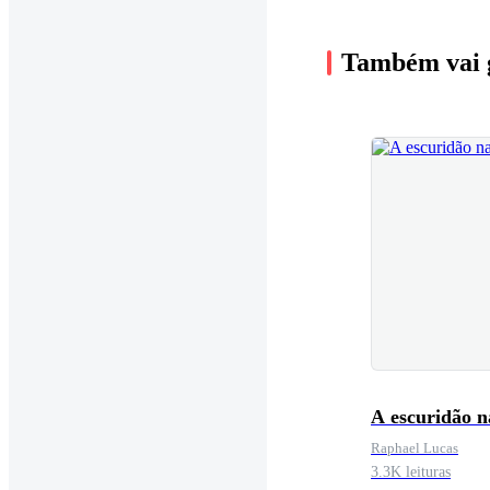
Também vai 
A escuridão n
Raphael Lucas
3.3K leituras