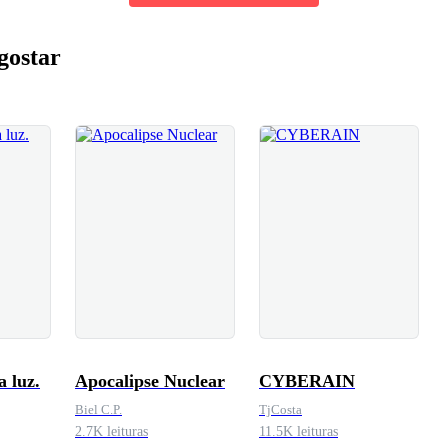
gostar
a luz.
Apocalipse Nuclear
CYBERAIN
Biel C.P.
TjCosta
2.7K leituras
11.5K leituras