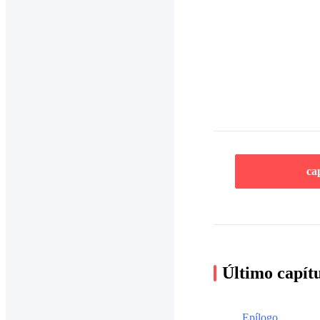
ca
Último capít
Epílogo