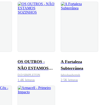
OS OUTROS -
A Fortaleza
NÃO ESTAMOS
Subterrânea
SOZINHOS
D.D SIMPLETON
fabiohaubertnh
1.4K leituras
2.5K leituras