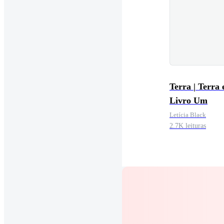
Terra | Terra 
Livro Um
Letícia Black
2.7K leituras