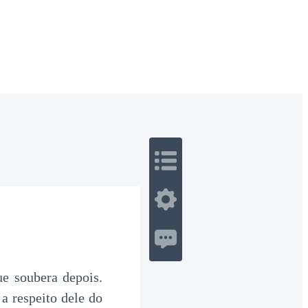
 Romance
Sci-Fi
Guerra
Otros
e soubera depois.
 a respeito dele do