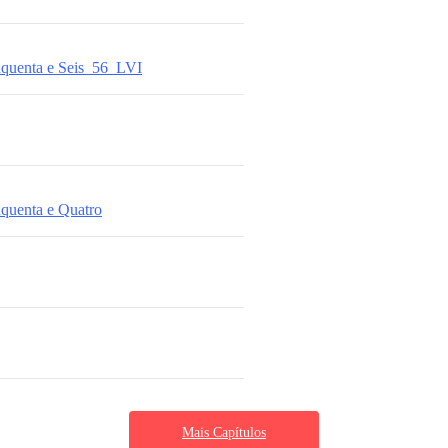
nquenta e Seis_56_LVI
nquenta e Quatro
Mais Capítulos