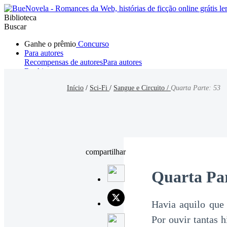
Biblioteca
Buscar
Ganhe o prêmio
Concurso
Para autores
Recompensas de autores
Para autores
Ranking
Navegar
Início
/
Sci-Fi
/
Sangue e Circuito /
Quarta Parte: 53
Novelas
Contos Curtos
Todos
Romance
Hombre lobo
Mafia
Sistema
Fantasía
Urbano
LG
compartilhar
Quarta Par
Havia aquilo que
Por ouvir tantas h