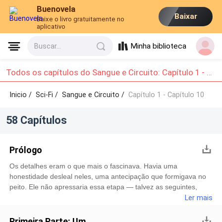
Buenovela
Baixar
Baixe o livro gratuitamente no
aplicativo
Minha biblioteca
Buscar...
Todos os capítulos do Sangue e Circuito: Capítulo 1 - Capítulo 10
Inicio /
Sci-Fi
/
Sangue e Circuito /
Capítulo 1 - Capítulo 10
58 Capítulos
Prólogo
Os detalhes eram o que mais o fascinava. Havia uma
honestidade desleal neles, uma antecipação que formigava no
peito. Ele não apressaria essa etapa — talvez as seguintes,
mas não essa. O aroma de carne cozida prevalecia na sala de
Ler mais
estar, trazido pelo vapor evanescente que escapava da cozinha.
Assim que Demitre abriu a porta, lembrou-se de ter sentido
Primeira Parte: Um