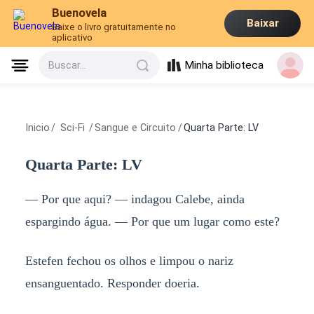
Buenovela
Baixar
Baixe o livro gratuitamente no
aplicativo
Minha biblioteca
Buscar...
Inicio
/
Sci-Fi
/
Sangue e Circuito
/
Quarta Parte: LV
Quarta Parte: LV
— Por que aqui? — indagou Calebe, ainda
espargindo água. — Por que um lugar como este?
Estefen fechou os olhos e limpou o nariz
ensanguentado. Responder doeria.