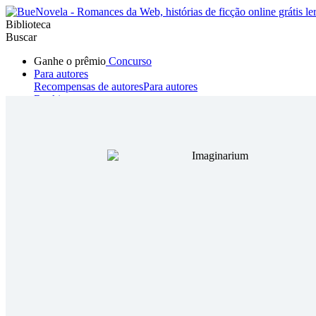
Biblioteca
Buscar
Ganhe o prêmio
Concurso
Para autores
Recompensas de autores
Para autores
Ranking
Navegar
Novelas
Contos Curtos
Todos
Romance
Hombre lobo
Mafia
Sistema
Fantasía
Urbano
LG