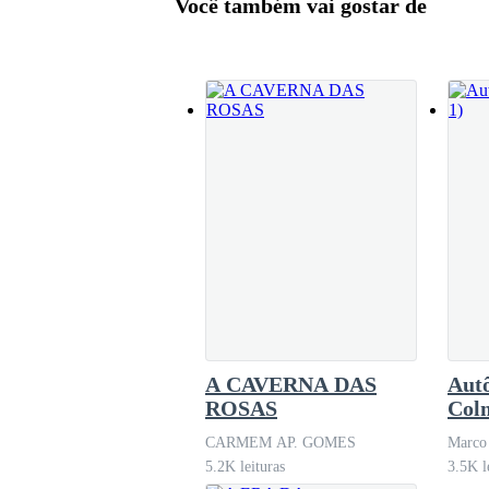
Você também vai gostar de
enfrentava apenas um animal, seja um leão, u
Todos concordaram e May apenas balançou a cabe
folhas do caderno corações com suas iniciais, ou
Um dos garotos girou a garrafa de refrigerante 
o beija, colocando sua língua quase na gargant
Depois de algumas rodadas, foi a vez de May, qu
finalmente parou, ela abriu os olhos e havia pa
A CAVERNA DAS
Aut
— Verdade ou desafio? — pergunta um dos rap
ROSAS
Colm
CARMEM AP. GOMES
Marco 
5.2K leituras
3.5K l
Quando May fez menção para responder, Brad c