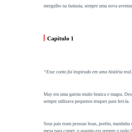
mergulho na fantasia, sempre uma nova aventur
Capítulo 1
“Esse conto foi inspirado em uma história real
May era uma garota muito branca e magra. Desd
sempre utilizava pequenos truques para feri-la.
Seus pais eram pessoas boas, porém, mantinha u
mesa para comer, o assunto era sempre o quão 