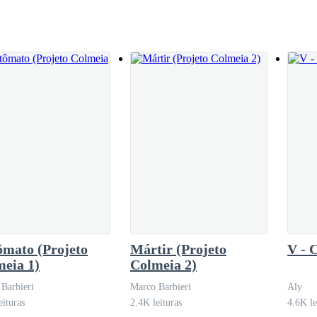
m urso o
ça que sim, tentando conter a alegria de ter a chance de beijar o garo
 escrevia pequenos versos na parte de trás, falando o quanto ele é lindo
vazia, que parou em frente a garota que ditou as regras. Logo, ela esc
a do rapaz. Todos bateram palma.
e fechou os olhos ao tocar a garrafa e gira-la no chão. A garrafa girav
rado em Brad.
ômato (Projeto
Mártir (Projeto
V - 
azes.
eia 1)
Colmeia 2)
Barbieri
Marco Barbieri
Aly
eituras
2.4K leituras
4.6K le
omeçou a aproximar seu rosto próximo ao dela, com a menção de beija