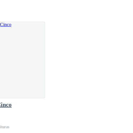
to que ela tanto gosta. Ela desenhava nas pontas das
 ou o quanto ela fazia seu coração bater mais forte.
olheu desafio. Olhando disfarçadamente para May, ela
a e o coração da garota acelerava. Quando a garrafa
Cinco
ituras
-la. May nunca havia beijado um garoto antes,