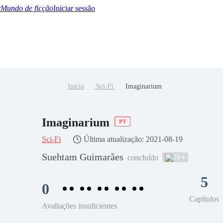
Mundo de ficção
Iniciar sessão
Início
Sci-Fi
Imaginarium
BTQ+
YA/TEEN
Paranormal
Misterio/Thriller
Oriental
Juegos
Historia
MM
Imaginarium
PT
Sci-Fi
Última atualização: 2021-08-19
Suehtam Guimarães
16
concluído
5
0
Capítulos
Avaliações insuficientes