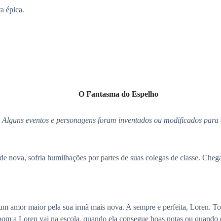
a épica.
O Fantasma do Espelho
. Alguns eventos e personagens foram inventados ou modificados para 
e nova, sofria humilhações por partes de suas colegas de classe. Che
m amor maior pela sua irmã mais nova. A sempre e perfeita, Loren. Tod
bom a Loren vai na escola, quando ela consegue boas notas ou quando e