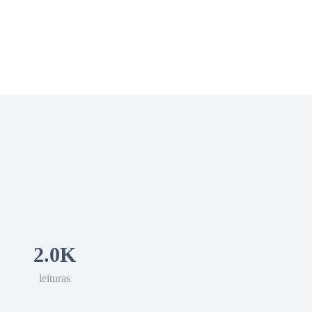
 Romance
Sci-Fi
Guerra
Otros
2.0K
leituras