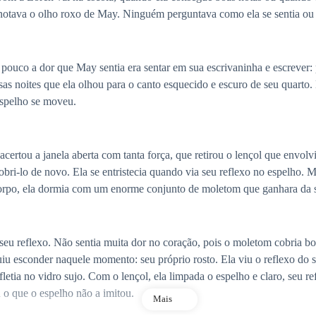
notava o olho roxo de May. Ninguém perguntava como ela se sentia ou 
m pouco a dor que May sentia era sentar em sua escrivaninha e escrever
sas noites que ela olhou para o canto esquecido e escuro de seu quarto
espelho se moveu.
acertou a janela aberta com tanta força, que retirou o lençol que envolv
obri-lo de novo. Ela se entristecia quando via seu reflexo no espelho. 
corpo, ela dormia com um enorme conjunto de moletom que ganhara da su
u reflexo. Não sentia muita dor no coração, pois o moletom cobria boa
iu esconder naquele momento: seu próprio rosto. Ela viu o reflexo do s
fletia no vidro sujo. Com o lençol, ela limpada o espelho e claro, seu r
 o que o espelho não a imitou.
Mais