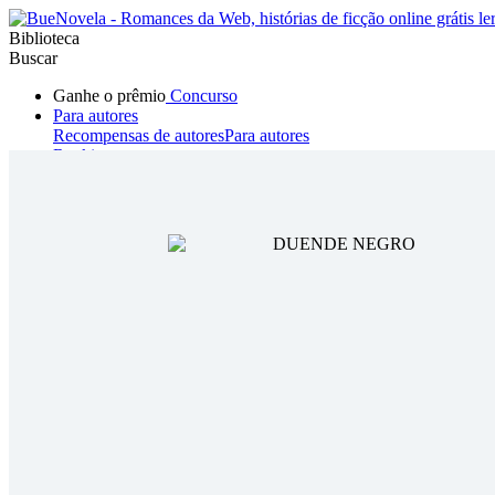
Biblioteca
Buscar
Ganhe o prêmio
Concurso
Para autores
Recompensas de autores
Para autores
Ranking
Navegar
Novelas
Contos Curtos
Todos
Romance
Hombre lobo
Mafia
Sistema
Fantasía
Urbano
LG