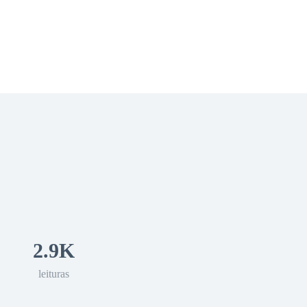
 Romance
Sci-Fi
Guerra
Otros
2.9K
leituras