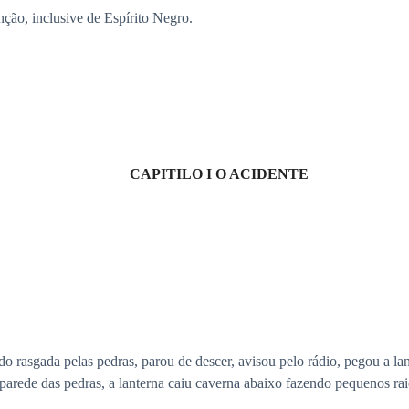
nção, inclusive de Espírito Negro.
CAPITILO I O ACIDENTE
do rasgada pelas pedras, parou de descer, avisou pelo rádio, pegou a lan
rede das pedras, a lanterna caiu caverna abaixo fazendo pequenos raios