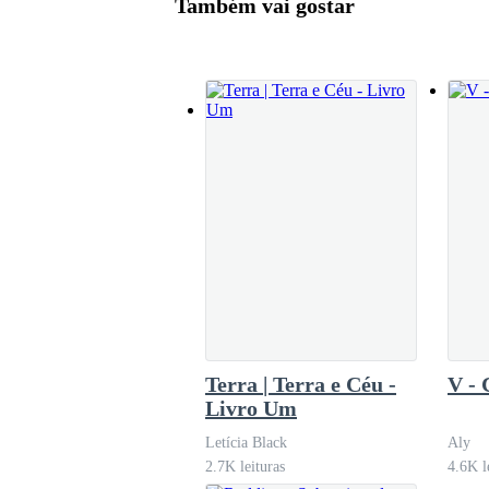
Também vai gostar
Desce da camionete Leonardo, o milionário, 
que estava pagando tudo e não ia gastar uma f
Rodrigo foi apaziguando o afoito e informando
da pista e estava no vestiário se trocando e a P
Depois de contido Leonardo observa a sua fre
- Quem é aquele maluco, acho que vou tirar
Terra | Terra e Céu -
V - 
Livro Um
- Cara fica na tua, deixa o velho para lá, não 
Letícia Black
Aly
2.7K leituras
4.6K l