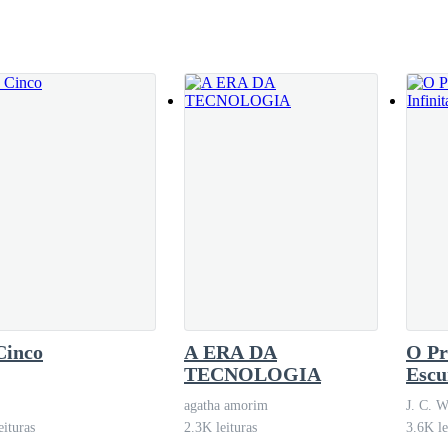
filho do Senador, que logo começa a comentar sobre o horário marca
ortuna com um bando de irresponsáveis.
 que estavam quase todos ali, Gil estava na pista de atletismo, Lin 
rofessora Eliane já devia estar chegando, que aguardasse um instante.
nte à moto e o velho encostado nela, expressa um sorriso satírico e
 uma onda com ele.
Cinco
A ERA DA
O Pr
TECNOLOGIA
Escu
abusa de teu poder. – Diz Rodrigo tentando conter o irritante Leonardo
agatha amorim
J. C. W
eituras
2.3K leituras
3.6K le