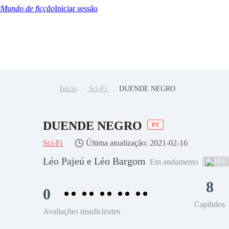
Mundo de ficção
Iniciar sessão
Início
Sci-Fi
DUENDE NEGRO
BTQ+
YA/TEEN
Paranormal
Misterio/Thriller
Oriental
Juegos
Historia
MM
DUENDE NEGRO
PT
Sci-Fi
Última atualização: 2021-02-16
Léo Pajeú e Léo Bargom
16
Em andamento
8
0
Capítulos
Avaliações insuficientes