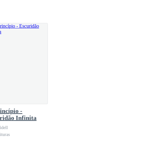
do, onde estavam os convocados para a excussão,
Zu tinha ido pegar sua mochila, Lucas tinha saído
 comenta.
incípio -
ridão Infinita
.
idell
ituras