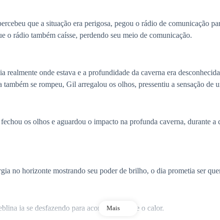
cebeu que a situação era perigosa, pegou o rádio de comunicação para
ue o rádio também caísse, perdendo seu meio de comunicação.
ealmente onde estava e a profundidade da caverna era desconhecida,
 também se rompeu, Gil arregalou os olhos, pressentiu a sensação de u
hou os olhos e aguardou o impacto na profunda caverna, durante a que
a no horizonte mostrando seu poder de brilho, o dia prometia ser que
a ia se desfazendo para acomodar a luz e o calor.
Mais