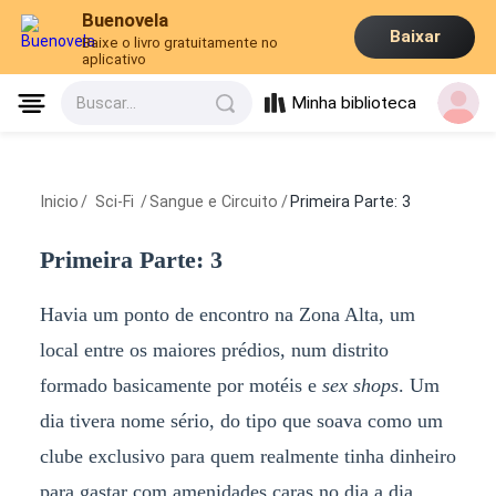
Buenovela
Baixar
Baixe o livro gratuitamente no
aplicativo
Minha biblioteca
Buscar...
Inicio
/
Sci-Fi
/
Sangue e Circuito
/
Primeira Parte: 3
Primeira Parte: 3
Havia um ponto de encontro na Zona Alta, um
local entre os maiores prédios, num distrito
formado basicamente por motéis e
sex shops
. Um
dia tivera nome sério, do tipo que soava como um
clube exclusivo para quem realmente tinha dinheiro
para gastar com amenidades caras no dia a dia.