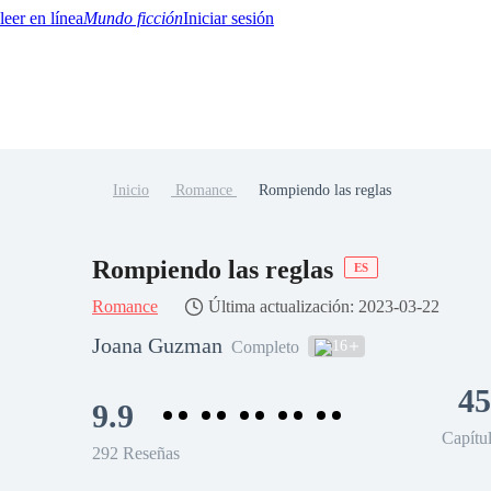
Mundo ficción
Iniciar sesión
Inicio
Romance
Rompiendo las reglas
BTQ+
YA/TEEN
Paranormal
Misterio/Thriller
Oriental
Juegos
Historia
MM
Rompiendo las reglas
ES
Romance
Última actualización: 2023-03-22
Joana Guzman
16
Completo
45
9.9
Capítu
292 Reseñas