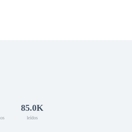
 Romance
Sci-Fi
Guerra
Otros
85.0K
los
leídos