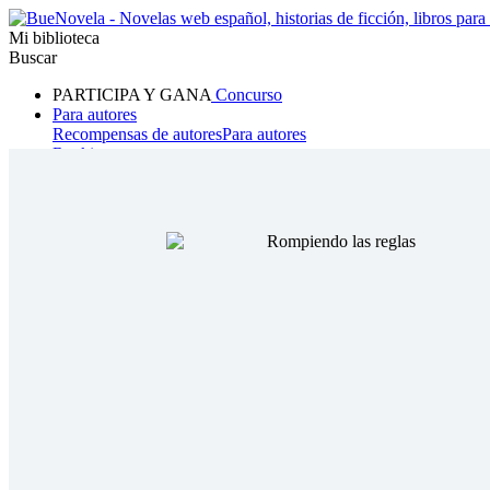
Mi biblioteca
Buscar
PARTICIPA Y GANA
Concurso
Para autores
Recompensas de autores
Para autores
Ranking
Navegar
Novelas
Cuentos Cortos
Todos
Romance
Hombre lobo
Mafia
Sistema
Fantasía
Urbano
LG