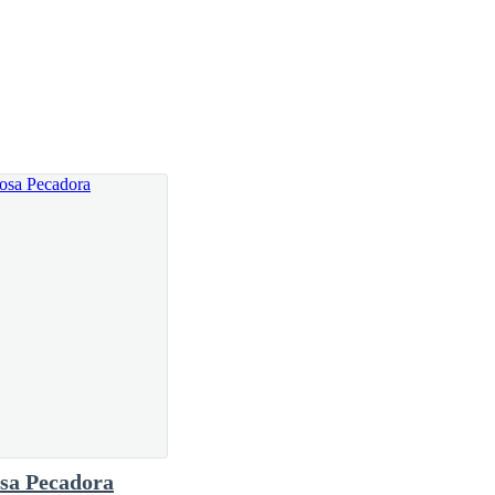
 digas y terminar con esta farsa.
 de unos días.
ónde estaba el hombre que la había tratado con
sa Pecadora