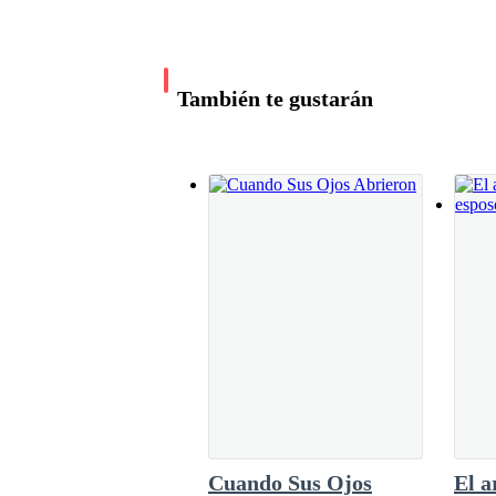
unirse a ellos en esa ocasión. Aun así, siemp
de la que disfrutaban aun después de tantos a
con la mayoría de los que estaban allí, pero d
criado se habían formado vínculos sólidos ent
—¿Es cierto? —preguntó. Algo en su interior, aú
También te gustarán
bueno tener una familia con la que pasar el t
No todos eran perfectos, algunos de ellos se 
crecían y otros
—Ya no tiene caso ocultar la verdad, cariño —di
Laila ya no estaba escuchado, su atención esta
—Laila, escucha… no es así como quería que te en
Había esperado que al menos él intentara negar
ternura, qué no se había cansado de repetirle qu
Cuando Sus Ojos
El a