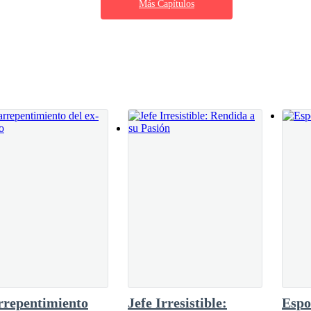
Más Capítulos
re venían tantos como podían. Era una tradición
ños.Laila no estaba directamente relacionada
ebido a los unidos que sus padres los habían
re ellos, incluso con los más más jóvenes.Era
n se negaba a creer a la verdad delante de ella.
iempo y con la cual contar cuando algo iba mal.
habían metido en problemas serios mientras
jo Nicol y estiró la mano para tomar la de Franco—. Es mejor que se lo
ba en las manos de ambos unidas.
terarás, pero esto facilita las cosas. Es igual terminar ahora o dentro
lo, que le repitiera cuanto la amaba y que todo era un malentendido. ¿D
e era la mujer de su vida?
rrepentimiento
Jefe Irresistible:
Espo