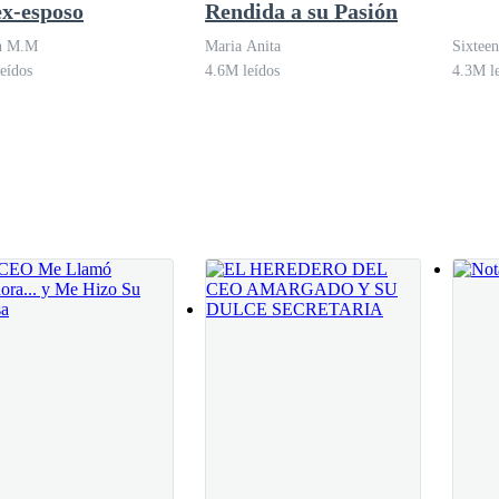
ex-esposo
Rendida a su Pasión
n M.M
Maria Anita
Sixteen
eídos
4.6M leídos
4.3M l
 Tu apellido es uno de los de más prestigio en la ciudad y necesitaba e
ien como tú?
fue subiendo de tono con cada palabra—. ¡Tú me utilizaste!
etó los labios y se negó a llorar.
que eres demasiado sosa y mojigata para él. No es nuestro problema que