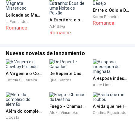
na verdade ela gastou tudo, toda a nossa pensão.
Minha faculdade Drezza?
Entre o Ódio e Desejo
Leiloada ao Magnata Misterioso
Karen Pinheiro
A Escritora e o Estranho: Ecos de uma Noite de Paixão
L. Fernandes
Romance
— Liga para Anselmo, por favor! Se ele estiver
A.P Silva
Romance
Romance
ocupado, pede para Letícia. Eu sei que você está
arrasado, mas..., não tem como como eu sair daqui.
Você está me deixando desequilibrada no meu
Nuevas novelas de lanzamiento
trabalho!
Eu tinha vergonha de assumir, mas ultimamente, eu
A Virgem e o Cowboy Proibido
De Repente Casados
A esposa indesejada do magnata
tinha vontade de esganar a minha mãe. Ela ganha
Leticia S. Ferreira
Quel Santos
Alice Lima
quase trinta mil em salario, mas insiste em ter uma
vida de rainha e esquece que essa vida não a pertence
mais. Metade praticamente do que ela ganha é
Fuego - Chamas do Destino
A vida que me roubou
descontado por empréstimos e graças a Deus não
Além do complexo do alemão
Alexa Vinsmoke
Cristina Figueiredo
L costa
pode comprometer mais a pensão. Parece que ela
vive num mundo paralelo desde que meu pai morreu.
Ela sabe que existe dois filhos que dependem dela, sei