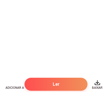
que Bernard tem idade para trabalhar, mas, é injusto
tirar seu pouco tempo livre — ele já usa praticamente
tudo de brechó e ainda faz alguns trabalhos para
manter sua moto essencial para ganhar tempo — ele
não faz faculdade particular, mas para manter uma
USP da vida custa caro, ainda mais medicina. Tive que
me recompor, as emoções negativas me dominaram,
as lágrimas de minha raiva e de não entender por que
minha mãe agia assim era desesperador.
— Quer ir para casa? Aconteceu alguma coisa?
— Minha mãe. Como sempre dando problema!
Ler
ADICIONAR A
BAIXAR
— Vai para casa. Ainda tem horas positivas.
— Senhor, eu peço desculpas!