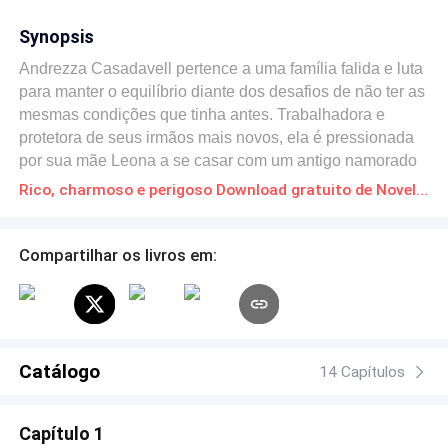
Synopsis
Andrezza Casadavell pertence a uma família falida e luta
para manter o equilíbrio diante dos desafios de não ter as
mesmas condições que tinha antes. Trabalhadora e
protetora de seus irmãos mais novos, ela é pressionada
por sua mãe Leona a se casar com um antigo namorado
por status social. Mas ela esconde o porque desistiu da
Rico, charmoso e perigoso Download gratuito de Novelas Online em PDF
relação com esse homem. Andrezza nasceu em berço de
ouro, morou em uma mansão até os dezesseis e agora
vive num apartamento ainda de classe média alta, mas a
Compartilhar os livros em:
cada dia se torna problemático bancar esse último luxo
da família, o que a faz ser muito responsável com o seu
dinheiro. Após se permitir a curtir a noite, num local onde
a sociedade abastada paulistana costuma ter os
melhores serviços e boates, ela conhece Draco Testa e
Catálogo
14 Capítulos
sem saber muito sobre ele que se demostra um homem
jovem atencioso e simpático logo desperta seu interesse
Capítulo 1
e aí começa uma reviravolta na sua vida que pode deixar