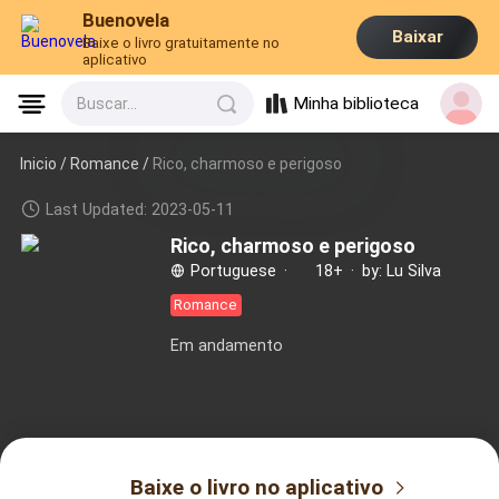
Buenovela
Baixar
Baixe o livro gratuitamente no
aplicativo
Minha biblioteca
Buscar...
Inicio /
Romance
/
Rico, charmoso e perigoso
Last Updated: 2023-05-11
Rico, charmoso e perigoso
Portuguese
·
18+
·
by: Lu Silva
Romance
Em andamento
Baixe o livro no aplicativo