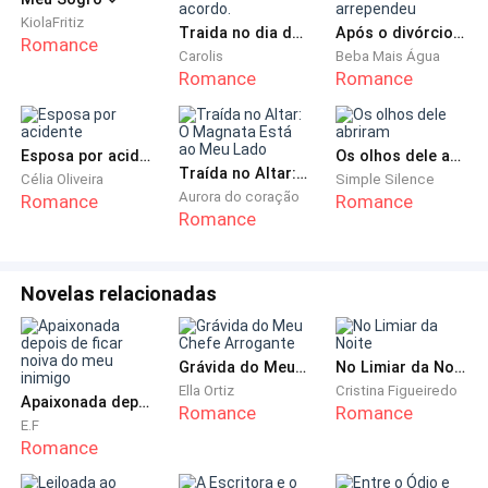
uma apresentação de alianças de um fornecedor
seu olhar de mim desanimada. Jogou seu olhar
KiolaFritiz
junto com o senhor Franco, dono da loja e exigente
Traida no dia do casamento- O acordo.
Após o divórcio, a Presidenta se arrependeu
Romance
como era antes quando éramos apenas clientes de
Carolis
Beba Mais Água
Romance
Romance
sua loja.
Bernard não era de ligar para o meu trabalho. Mas
Esposa por acidente
Os olhos dele abriram
como desligo meu celular quando Seu Franco está
Traída no Altar: O Magnata Está ao Meu Lado
Célia Oliveira
Simple Silence
presente, certamente é algo emergencial.
Aurora do coração
Romance
Romance
Romance
— Eu espero muito que seja importante!
Novelas relacionadas
— Drezza, a mamãe, ela enlouqueceu!
— Bernard, estou trabalhando, sabe que meu patrão é
Grávida do Meu Chefe Arrogante
No Limiar da Noite
um homem muito exigente. Liga para Letícia ou para
Ella Ortiz
Cristina Figueiredo
Apaixonada depois de ficar noiva do meu inimigo
Romance
Romance
Anselmo, estamos escolhendo peças.
E.F
Romance
— A mamãe gastou o dinheiro do colégio da Marjorie,