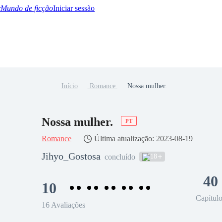
Mundo de ficção
Iniciar sessão
Início
Romance
Nossa mulher.
BTQ+
YA/TEEN
Paranormal
Misterio/Thriller
Oriental
Juegos
Historia
MM
Nossa mulher.
PT
Romance
Última atualização: 2023-08-19
Jihyo_Gostosa
18
concluído
40
10
Capítul
16 Avaliações