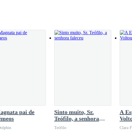
Depois do banho e de ter me livrado das
tarem, mas não aconteceu e acabei dormindo.
asar.━ Tenho duas horas para me arrumar.Tirei
agnata pai de
Sinto muito, Sr.
A Es
êmeos
Teófilo, a senhora
Volt
faleceu
olphin
Teófilo
Clara 