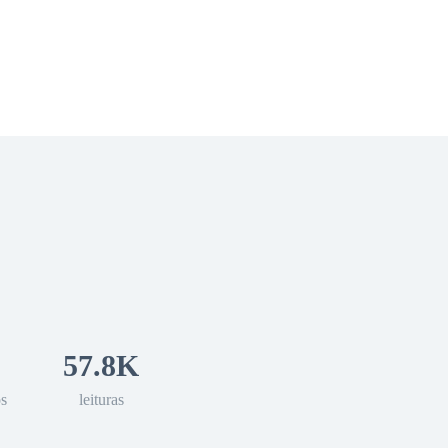
 Romance
Sci-Fi
Guerra
Otros
57.8K
os
leituras