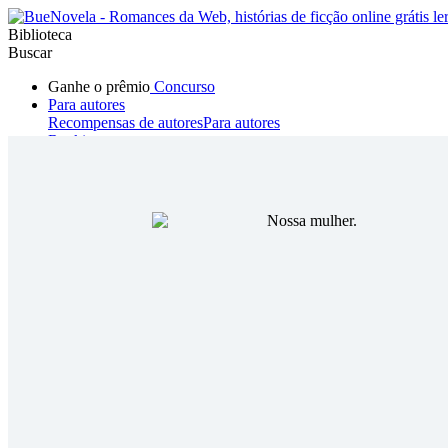
Biblioteca
Buscar
Ganhe o prêmio
Concurso
Para autores
Recompensas de autores
Para autores
Ranking
Navegar
Novelas
Contos Curtos
Todos
Romance
Hombre lobo
Mafia
Sistema
Fantasía
Urbano
LG