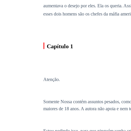
aumentava o desejo por eles. Ela os queria. As
esses dois homens são os chefes da máfia ameri
Capítulo 1
Atenção.
Somente Nossa contém assuntos pesados, como li
maiores de 18 anos. A autora não apoia e nem t
Estou pedindo isso, para que ninguém venha crit