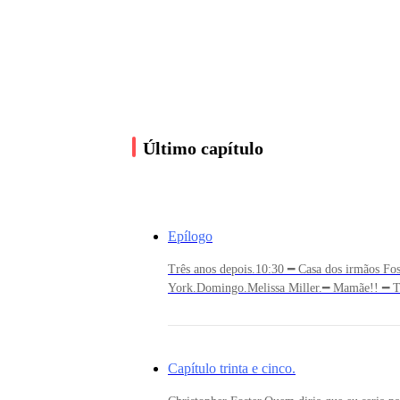
Espero que gostem desse livro.
Último capítulo
Epílogo
Três anos depois.10:30 ━ Casa dos irmãos F
York.Domingo.Melissa Miller.━ Mamãe!! ━ To
correndo na cozinha.━ Querida, eu já disse pa
carinha triste. ━ O que aconteceu?━ É que o p
carnes. ━ Revirei os olhos.Esse homem sempre
ele para vim pegar. ━ Beijei sua testa. ━ Fale 
Capítulo trinta e cinco.
incomodando. ━ Ela riu.━ Mamãe má. ━ Acabei