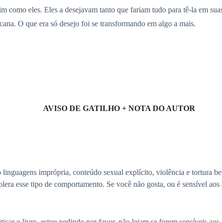
sim como eles. Eles a desejavam tanto que fariam tudo para tê-la em sua
cana. O que era só desejo foi se transformando em algo a mais.
AVISO DE GATILHO + NOTA DO AUTOR
nguagens imprópria, conteúdo sexual explícito, violência e tortura bem
olera esse tipo de comportamento. Se você não gosta, ou é sensível aos
icar o livro, estou pedindo por favor, não leiam se forem sensíveis aos