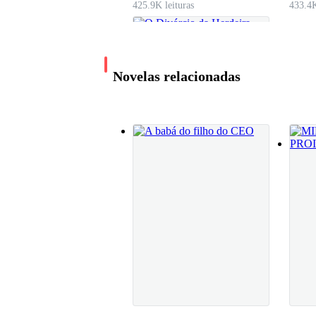
425.9K leituras
433.4K
Novelas relacionadas
O Divórcio da
Herdeira Bilionária
Eu Quero Comer Carne
1.9M leituras