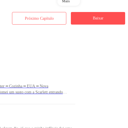
Mais
Baixar
Próximo Capítulo
oster ━ Cozinha ━ EUA ━ Nova
mei um susto com a Scarlett entrando
ra não correr dentro da cozinha. ━ Ela faz uma
adrinho Harry disse que já está acabando as
 manda a minha filha fazer as coisas.━ Diga a
para o seu papai Chris que o Harry está te
 rindo.━ Nosso segredo. ━ Ela riu e correu