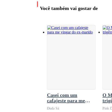
ligação e deixo meu celular em cima da pia. 
Você também vai gostar de
provas, eu fiquei na cama esperando eles vol
Que bom que ela ligou, se não eu iria me atr
minha camisola ficando nua
Casei com um
O M
cafajeste para me
trig
vingar do ex-marido
Duda Sá
Pink D