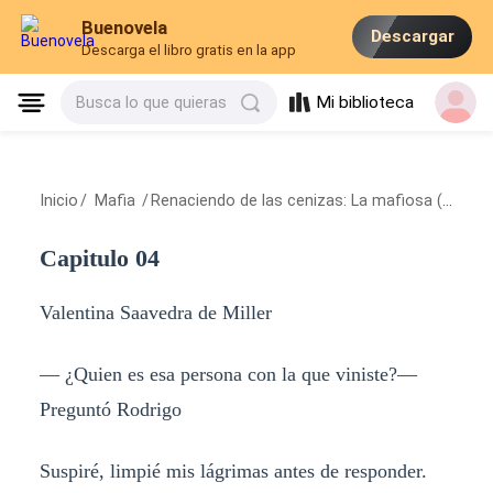
Buenovela
Descargar
Descarga el libro gratis en la app
Mi biblioteca
Busca lo que quieras
Inicio
/
Mafia
/
Renaciendo de las cenizas: La mafiosa (libro 2)
Capitulo 04
Valentina Saavedra de Miller
— ¿Quien es esa persona con la que viniste?—
Preguntó Rodrigo
Suspiré, limpié mis lágrimas antes de responder.