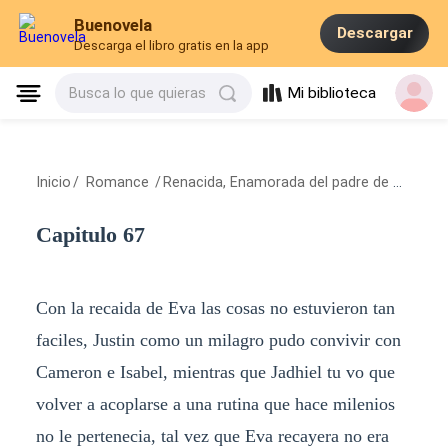
Buenovela
Descargar
Descarga el libro gratis en la app
Mi biblioteca
Busca lo que quieras
Inicio
/
Romance
/
Renacida, Enamorada del padre de mi ex
/
C
Capitulo 67
Con la recaida de Eva las cosas no estuvieron tan
faciles, Justin como un milagro pudo convivir con
Cameron e Isabel, mientras que Jadhiel tu vo que
volver a acoplarse a una rutina que hace milenios
no le pertenecia, tal vez que Eva recayera no era