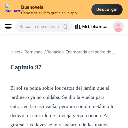
Buenovela
Descargar
Descarga el libro gratis en la app
Mi biblioteca
Busca lo que quieras
Inicio
/
Romance
/
Renacida, Enamorada del padre de mi ex
/
C
Capitulo 97
El sol se ponía sobre los restos del jardín que el
jardinero ya no cuidaba. Se dio la vuelta para
entrar en la casa vacía, pero un sonido metálico lo
detuvo, el chirrido de la vieja verja oxidada. Al
girarse, las llaves se le resbalaron de las manos.