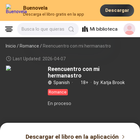
Buenovela
Descargar
Descarga el libro gratis en la app
Mi biblioteca
Busca lo que quieras
Inicio /
Romance
/
Reencuentro con mi hermanastro
Last Updated: 2026-04-07
Reencuentro con mi
hermanastro
Spanish
·
18+
·
by: Katja Brook
Romance
En proceso
Descargar el libro en la aplicación