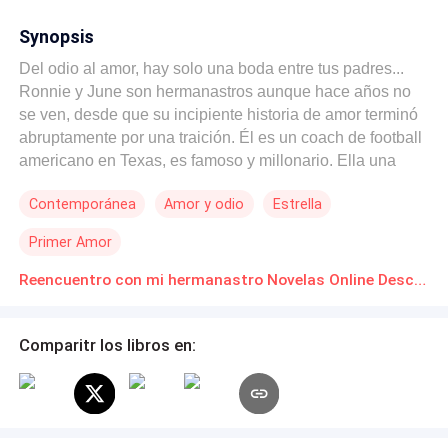
Synopsis
Del odio al amor, hay solo una boda entre tus padres...
Ronnie y June son hermanastros aunque hace años no
se ven, desde que su incipiente historia de amor terminó
abruptamente por una traición. Él es un coach de football
americano en Texas, es famoso y millonario. Ella una
exitosa escritora de libros para adolescentes cumpliendo
Contemporánea
Amor y odio
Estrella
sus sueños en Nueva York. El destino los reunirá
nuevamente cuando sus padres mueran dejándolos a
Primer Amor
cargo de su joven hermana. Pero las chispas saltarán
una vez más junto con dolorosos recuerdos del pasado.
Reencuentro con mi hermanastro Novelas Online Descarga gratuita de PDF
Aparte, June tiene un secreto guardado desde hace
muchos años del que Ronnie nada sabe...
Comparitr los libros en: