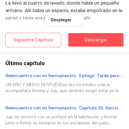
La llevó al cuarto de lavado, donde había un pequeño
armario. Allí había un espacio, estaba empotrado en la
pared y tenía una puerta. Él la metió ahí.
Desplegar
Ella no pudo evitar reír.
Siguiente Capítulo
Descargar
— El hecho de que puedan encontrarnos me excita
más — le dijo dándole un beso rápido Ronnie,
metiéndole la lengua mientras se frotaba contra ella.
Último capítulo
Tomó sus manos con una de las suyas y las llevó
Reencuentro con mi hermanastro Epílogo. Tarde pero seguro
sobre su cabeza mientras atacaba su cuello y con la
otra mano, se metía por debajo, bajo la camiseta para
UN AÑO Y MEDIO DESPUÉSEsa vez no estaba sola, la
acompañaba Ronnie y Juju, que también exigió estar en la
agarrar uno de sus senos.
habitación aunque intentaron convencerla de lo
contrario.June se trasladó con su gato Ginger, que aún a
June gimió sin poder evitarlo.
Reencuentro con mi hermanastro Capitulo 35. Decisiones
veces le gruñía a Golden, a la casa que había pertenecido a
sus padres en Tyler junto a su familia.Rory consiguió el
Juju se encerró con un portazo en la habitación, y Ronnie
— ¿ Te gusta "hermanita"? — le susurró en el oído.
trabajo de sus sueños en una empresa en Dallas y para su
junto a Kenny se sentaron en los escalones del patio,
sorpresa su "amiga" Tiffany insistió en trasladarse también,
Amaba llamarle así y que ella le dijera 'hermano'