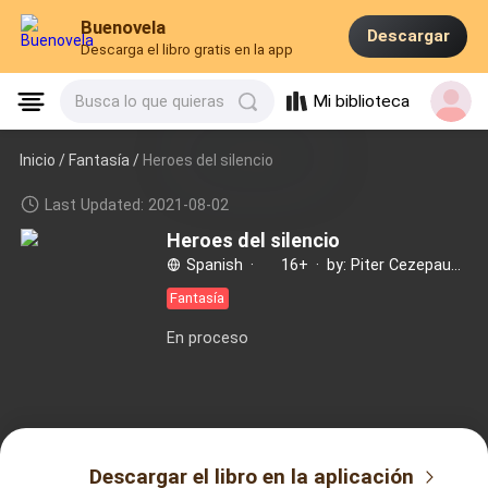
Buenovela
Descargar
Descarga el libro gratis en la app
Mi biblioteca
Busca lo que quieras
Inicio /
Fantasía
/
Heroes del silencio
Last Updated: 2021-08-02
Heroes del silencio
Spanish
·
16+
·
by: Piter Cezepauski
Fantasía
En proceso
Descargar el libro en la aplicación