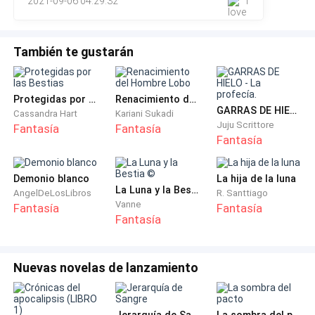
2021-09-06 04:29:32
1
También te gustarán
Protegidas por las Bestias
Renacimiento del Hombre Lobo
GARRAS DE HIELO - La profecía.
Cassandra Hart
Kariani Sukadi
Juju Scrittore
Fantasía
Fantasía
Fantasía
Demonio blanco
La hija de la luna
La Luna y la Bestia ©
AngelDeLosLibros
R. Santtiago
Vanne
Fantasía
Fantasía
Fantasía
Nuevas novelas de lanzamiento
Jerarquía de Sangre
La sombra del pacto