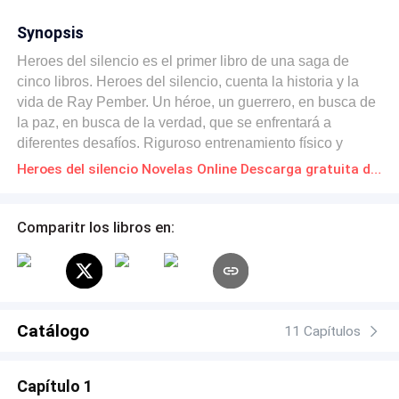
Synopsis
Heroes del silencio es el primer libro de una saga de
cinco libros. Heroes del silencio, cuenta la historia y la
vida de Ray Pember. Un héroe, un guerrero, en busca de
la paz, en busca de la verdad, que se enfrentará a
diferentes desafíos. Riguroso entrenamiento físico y
mental sobre quién eres, qué creer, qué es real y qué no
Heroes del silencio Novelas Online Descarga gratuita de PDF
es real, enfrentándote a muchos enemigos, criaturas
mágicas y monstruos, siempre tratando de transmitir una
visión de un mundo mejor en tus diálogos con tus
Comparitr los libros en:
oponentes. En un mundo, un siglo en el que magia,
hechizos, muchas diferentes razas con inteligencia y
conciencia, habitan el planeta. El comienzo de las
guerras y el nuevo control mundial. Tener espacio para el
drama, mucha acción, romance, momentos de reflexión,
Catálogo
11 Capítulos
sobre el bien y el mal, sobre sí mismo y sus acciones.
Capítulo 1