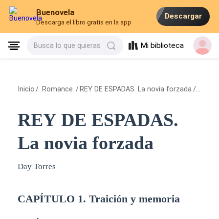
Buenovela
Descargar
Descarga el libro gratis en la app
Mi biblioteca
Busca lo que quieras
Inicio
/
Romance
/
REY DE ESPADAS. La novia forzada
/
CAPÍTU
REY DE ESPADAS.
La novia forzada
Day Torres
CAPÍTULO 1. Traición y memoria