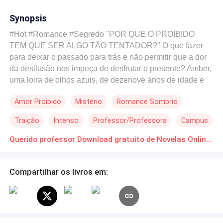
Synopsis
#Hot #Romance #Segredo "POR QUE O PROIBIDO
TEM QUE SER ALGO TÃO TENTADOR?" O que fazer
para deixar o passado para trás e não permitir que a dor
da desilusão nos impeça de desfrutar o presente? Amber,
uma loira de olhos azuis, de dezenove anos de idade e
uma beleza capaz de virar a cabeça de qualquer homem,
Amor Proibido
Mistério
Romance Sombrio
tenta descobrir as respostas para essas perguntas que
torturam sua alma, enquanto se deslumbra com o novo
Traição
Intenso
Professor/Professora
Campus
universo que é a vida universitária. "Meu professor
secreto" apresenta uma trama intrigante. Com um
Querido professor Download gratuito de Novelas Online em PDF
passado misterioso e um ex-namorado tóxico, Amber
passa a experimentar o melhor e o pior da vida adulta.
Compartilhar os livros em:
Perseguida pelo passado que tanto deseja deixar para
trás, a vida da jovem está em risco. Mas, por outro lado,
um romance proibido com o intrigante Nicholas Cooper,
professor de Mitologia que mais parece a encarnação de
Eros, o deus do erotismo de quem tanto fala em suas