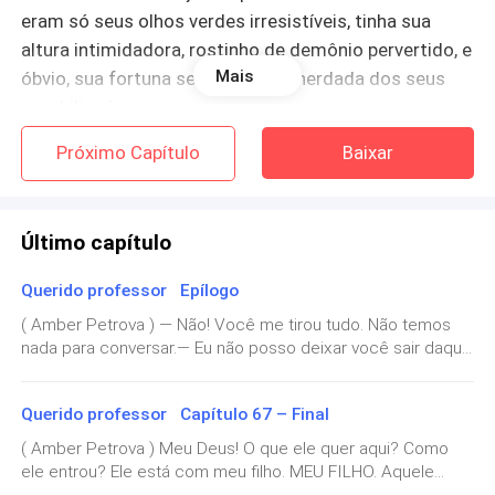
eram só seus olhos verdes irresistíveis, tinha sua
altura intimidadora, rostinho de demônio pervertido, e
Mais
óbvio, sua fortuna sem tamanho herdada dos seus
pais bilionários.
Próximo Capítulo
Baixar
Não me importava com a fortuna dos Parkers, só
queria que o Oliver fosse um namorado gentil que não
me visse como uma mercadoria que ele pudesse
Último capítulo
comprar.
Querido professor Epílogo
Tinha parado de me perguntar o porquê de ele não me
( Amber Petrova ) — Não! Você me tirou tudo. Não temos
trocar pelas universitárias gostosas no momento em
nada para conversar.— Eu não posso deixar você sair daqui
que entendi que ele era atraído pelo difícil. Algo que
com o meu filho, Oliver... — Explicou, ainda paciente.— Ele
percebi quando finalmente perdi minha virgindade
não é seu, É MEU!— Oliver... por favor... — Peço mais perto
Querido professor Capítulo 67 – Final
com ele.
deles.— Eu vou sair daqui, e se não for com ele, também
não o deixarei com vocês!No instante em que Oliver faz um
( Amber Petrova ) Meu Deus! O que ele quer aqui? Como
movimento brusco como se fosse pular a janela, eu sou
ele entrou? Ele está com meu filho. MEU FILHO. Aquele
É um problema ser a namorada virgem e inocente ao
mais rápida, ganhando o foco dele, que tenta se esquivar, e