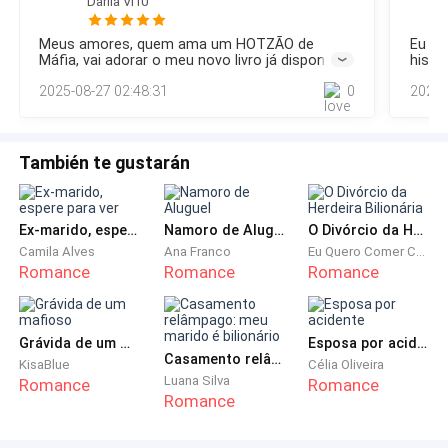
Darlla Vi10
era uma mistura de colônia afrodisíaca e suor.— Oi, chegou
levanta tão facilmente quanto faria com uma pena.
cedo! — Disse ele.
Meus amores, quem ama um HOTZÃO de
Eu si
Máfia, vai adorar o meu novo livro já disponível
históri
— Estou... — minha voz falha enquanto bato as mãos
aqui na Bue. Corre que tem vários capítulos já
autor
2025-08-27 02:48:31
0
2024-
liberados "O Pecado do Mafioso".
nas minhas roupas amarrotadas. — Sinto muito, eu...
eu...
También te gustarán
— Não tem que se desculpar, foi um acidente, e esses
pisos são muito traiçoeiros.
Ex-marido, espere para ver
Namoro de Aluguel
O Divórcio da Herdeira Bilionária
Quando finalmente olho para cima, me deparo com
Camila Alves
Ana Franco
Eu Quero Comer Carne
Romance
Romance
Romance
um rosto que poderia ter sido esculpido em mármore.
Um homem um pouco mais velho que eu, alto, ombros
largos e forte, cabelo castanho, com fios lisos e
Grávida de um mafioso
Esposa por acidente
jogados. Uma barba não muito cheia, acompanhando
Casamento relâmpago: meu marido é bilionário
KisaBlue
Célia Oliveira
o formato da sua face desenhada.
Luana Silva
Romance
Romance
Romance
— Caramba, o seu braço! — Suas vistas fixam-se no