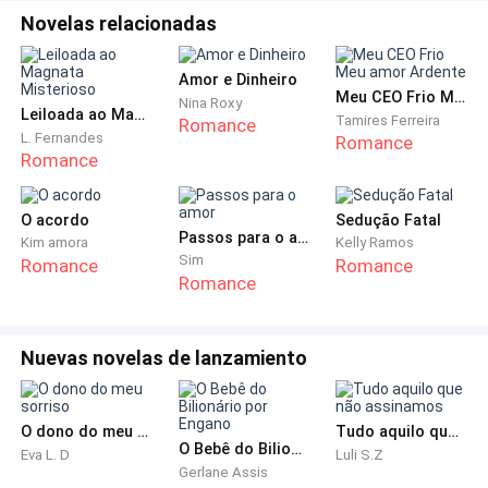
hematoma feito minutos atrás, acreditando que a
Novelas relacionadas
razão daquilo tinha sido nossa batida no corredor.
Amor e Dinheiro
— Está tudo bem, não se preocupe com isso. — tento
Meu CEO Frio Meu amor Ardente
Nina Roxy
Leiloada ao Magnata Misterioso
tranquilizá-lo, rezando para que ele não aprofundasse.
Tamires Ferreira
Romance
L. Fernandes
Romance
— É só colocar um gelo e logo vai sumir.
Romance
— Não mesmo! — sua voz é baixa e severa quando ele
O acordo
Sedução Fatal
discorda de mim. — Vou te levar para enfermaria,
Passos para o amor
Kim amora
Kelly Ramos
você pode ter fraturado algum osso.
Sim
Romance
Romance
Romance
Enfermaria? Isso não é nada bom.
Nuevas novelas de lanzamiento
— Mas já está à noite e não tem ninguém na
enfermaria.
O dono do meu sorriso
Tudo aquilo que não assinamos
— Daremos um jeito!
O Bebê do Bilionário por Engano
Eva L. D
Luli S.Z
Gerlane Assis