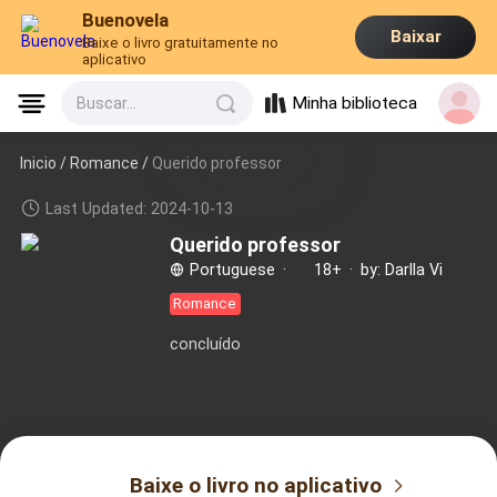
Buenovela
Baixar
Baixe o livro gratuitamente no
aplicativo
Minha biblioteca
Buscar...
Inicio /
Romance
/
Querido professor
Last Updated: 2024-10-13
Querido professor
Portuguese
·
18+
·
by: Darlla Vi
Romance
concluído
Baixe o livro no aplicativo