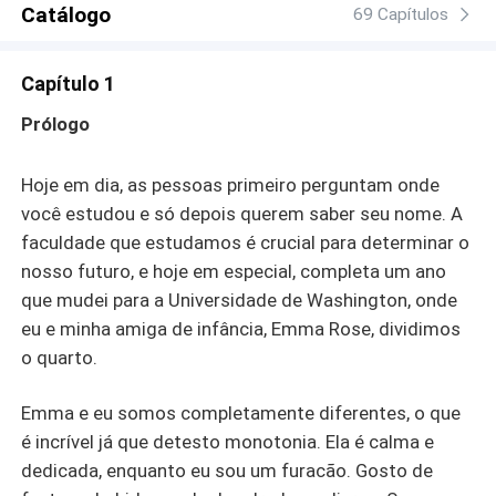
Catálogo
aulas, faz seu mundo girar, deixando sua vida muito mais
69 Capítulos
excitante, em todos os sentidos. Ninguém é o que parece
e muitos segredos virão à tona. Tudo pode acontecer
Capítulo 1
nessa história repleta de paixões ardentes, vinganças
cruéis, passados misteriosos e traições que podem pôr
Prólogo
tudo a perder.
Hoje em dia, as pessoas primeiro perguntam onde
você estudou e só depois querem saber seu nome. A
faculdade que estudamos é crucial para determinar o
nosso futuro, e hoje em especial, completa um ano
que mudei para a Universidade de Washington, onde
eu e minha amiga de infância, Emma Rose, dividimos
o quarto.
Emma e eu somos completamente diferentes, o que
é incrível já que detesto monotonia. Ela é calma e
dedicada, enquanto eu sou um furacão. Gosto de