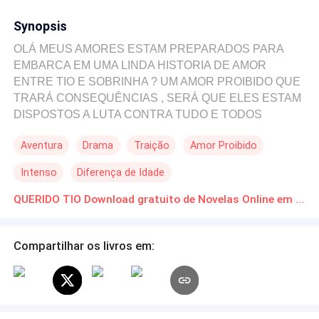
Synopsis
OLÁ MEUS AMORES ESTAM PREPARADOS PARA
EMBARCA EM UMA LINDA HISTORIA DE AMOR
ENTRE TIO E SOBRINHA ? UM AMOR PROIBIDO QUE
TRARÁ CONSEQUÊNCIAS , SERÁ QUE ELES ESTAM
DISPOSTOS A LUTA CONTRA TUDO E TODOS
SERAM CAPAZES DE DEIXAREM SUAS
Aventura
Drama
Traição
Amor Proibido
DIFERENCIAS DE LADO ? FICARAM CURIOSOS ?
ESPERO QUE SIM VOCÊS IRAM CONHECER OS
Intenso
Diferença de Idade
PERSONAGENS AO DECORRER DA HISTÓRIA, NÃO
PERCAM NENHUM CAPÍTULO... Um beijo e se divirtam
QUERIDO TIO Download gratuito de Novelas Online em PDF
Beatriz & Enzo
Compartilhar os livros em: