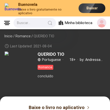
Buenovela
Baixar
Baixe o livro gratuitamente no
aplicativo
Minha biblioteca
Buscar...
Inicio /
Romance
/
QUERIDO TIO
Last Updated: 2021-08-04
QUERIDO TIO
Portuguese
·
18+
·
by: AndressaMaria
Romance
concluído
Baixe o livro no aplicativo