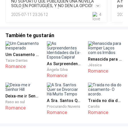
NO SOPORTO QUE PUBLIQUEN UNA NOVELA
A his
SOLO EN PORTUGUÉS, Y NO DEN LA OPCIÓN EN
pontu
ESPAÑOL. Y ADEMÁS QUÉ DEJEN PUBLICAR EN
leitur
2025-07-11 23:26:12
4
2025-
UNA PÁGINA QUE LA MAYORÍA DE LAS NOVELAS
SON EN ESPAÑOL. MENOS MAL QUE ALGO
ENTIENDO PORQUE VIVO EN LA FRONTERA Y
LOS COMENTARIOS NO SON BUENOS ...️...️
También te gustarán
Um Casamento Inesperado
Renascida para Romper Laços com os Irmãos
Taize Dantas
As Surpreendentes Identidades da Ex-Esposa Caipira!
Jéssica
Romance
Ângela Silva
Romance
Romance
Deixa-me ir Senhor Hill
A Sra. Santos Quer se Divorciar Há Muito Tempo
Traida no dia do casamento- O acordo.
Raso ao sul
Procurando Nuvens
Carolis
Romance
Romance
Romance