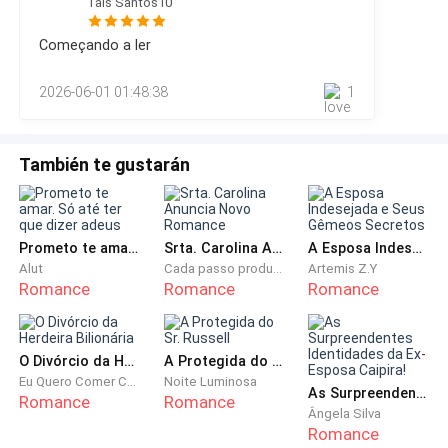
Tais Santos10
que chegou perdido naquela cidade.Ele ainda não tinha
todas as memórias.Mas tinha recuperado algo muito
Os dois na minha cama.
Começando a ler
importante.Ele tinha recuperado o lugar dele.Na nossa
família.Quando olhei para Sofia e Matteo conversando, meu
Na nossa cama.
2026-06-01 01:48:38
1
coração se encheu.Por muito tempo, achei que nunca veri
Os lençóis bagunçados.
También te gustarán
O corpo dela exposto sem o menor pudor.
E ele…
Prometo te amar. Só até ter que dizer adeus
Srta. Carolina Anuncia Novo Romance
A Esposa Indesejada e Seus Gêmeos Secretos
Alut
Cada passo produz flores
Artemis Z.Y
Ele em cima dela.
Romance
Romance
Romance
Como se eu nunca tivesse existido.
O Divórcio da Herdeira Bilionária
A Protegida do Sr. Russell
Como se tudo que a gente construiu fosse nada.
Eu Quero Comer Carne
Noite Luminosa
As Surpreendentes Identidades da Ex-Esposa Caipira!
Romance
Romance
Ângela Silva
Como se eu fosse nada.
Romance