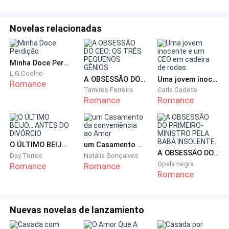
— Letícia, por favor… — a voz dele corta o silêncio.
Novelas relacionadas
Eu nem sei em que momento ele percebeu que eu
estava ali.
Minha Doce Perdição
L.G.Coelho
A OBSESSÃO DO CEO: OS TRÊS PEQUENOS GÊNIOS
Uma jovem inocente e um CEO em cadeira de rodas
Mas agora ele está se afastando dela, se levantando
Romance
Tamires Ferreira
Carla Cadete
rápido demais, desesperado demais, tentando vestir
Romance
Romance
a calça como se isso fosse apagar o que eu vi.
Como se fosse possível voltar no tempo.
O ÚLTIMO BEIJO... ANTES DO DIVÓRCIO
um Casamento da conveniência ao Amor
A OBSESSÃO DO PRIMEIRO-MINISTRO PELA BABÁ INSOLENTE.
Day Torres
Natália Gonçalves
Como se fosse possível consertar isso.
Opala negra
Romance
Romance
Romance
Não é.
Nuevas novelas de lanzamiento
Nunca vai ser.