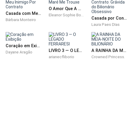
— Não me toca.
O Amor Que A Maré Me Trouxe
Casada com Meu Inimigo Por Contrato
Eleanor Sophie Boyd
Minha voz sai baixa.
Casada por Contrato: Grávida do Bilionário Obsessivo
Bárbara Monteiro
Laura Paes DIas
Fria.
Coração em Exibição
Cortante.
LIVRO 3 — O LEGADO FERRARESI
A RAINHA DA MEIA-NOITE DO BILIONÁRIO
Dayane Aragão
arianecfliborio
Crowned Princess.
Ele congela por um segundo.
Mas então vem na minha direção mesmo assim.
— Leti, por favor… me escuta.
— Pra você é Letícia.
Eu levanto o olhar e encaro ele de verdade.