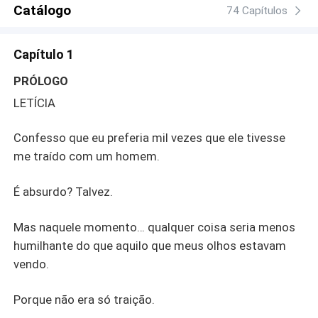
que avançam para toques, que explodem em noites
Catálogo
74 Capítulos
capazes de virar qualquer mundo de cabeça para baixo.
E quando o ex descobre que perdeu muito mais do que
Capítulo 1
imaginava, o perigo toma forma. Entre paixão, limites
rompidos e segredos capazes de destruir reputações...
PRÓLOGO
Letícia vai precisar decidir até onde está disposta a ir
LETÍCIA
para ser, de fato, Proibidamente Sua.
Confesso que eu preferia mil vezes que ele tivesse
me traído com um homem.
É absurdo? Talvez.
Mas naquele momento… qualquer coisa seria menos
humilhante do que aquilo que meus olhos estavam
vendo.
Porque não era só traição.