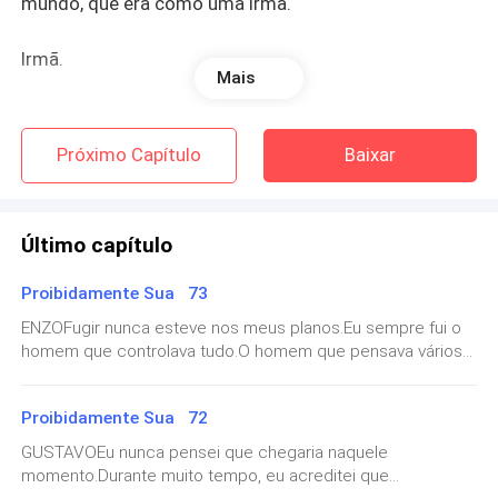
mundo, que era como uma irmã.
Irmã.
Mais
Eu solto uma risada baixa, amarga, completamente
quebrada.
Próximo Capítulo
Baixar
Claro.
Último capítulo
Faz todo sentido.
Proibidamente Sua 73
Tudo faz sentido agora.
ENZOFugir nunca esteve nos meus planos.Eu sempre fui o
homem que controlava tudo.O homem que pensava vários
Os atrasos.
passos à frente.Enquanto todos acreditavam que eu era
apenas alguém ambicioso, eu sabia exatamente o que
Proibidamente Sua 72
As mensagens apagadas.
queria.Poder.Reconhecimento.Tudo aquilo que eu achava
que Adrian tinha roubado de mim.Mas agora eu entendia
GUSTAVOEu nunca pensei que chegaria naquele
uma coisa.Eu tinha perdido.Não porque Adrian era mais
Os “vou trabalhar até mais tarde”.
momento.Durante muito tempo, eu acreditei que
forte.Mas porque ele tinha algo que eu nunca consegui