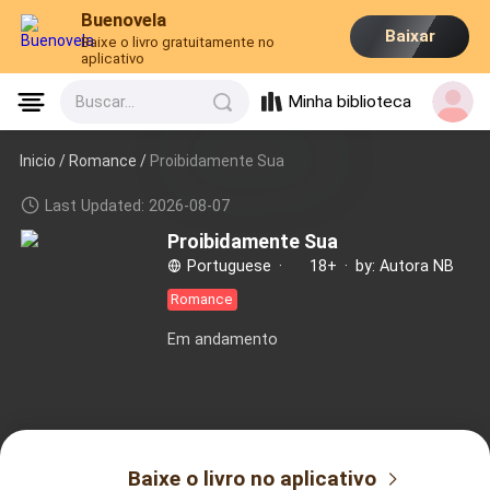
Buenovela
Baixar
Baixe o livro gratuitamente no
aplicativo
Minha biblioteca
Buscar...
Inicio /
Romance
/
Proibidamente Sua
Last Updated: 2026-08-07
Proibidamente Sua
Portuguese
·
18+
·
by: Autora NB
Romance
Em andamento
Baixe o livro no aplicativo