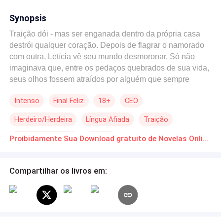
Synopsis
Traição dói - mas ser enganada dentro da própria casa
destrói qualquer coração. Depois de flagrar o namorado
com outra, Letícia vê seu mundo desmoronar. Só não
imaginava que, entre os pedaços quebrados de sua vida,
seus olhos fossem atraídos por alguém que sempre
esteve ali... Adrian Cortez: o homem mais poderoso que
Intenso
Final Feliz
18+
CEO
ela já conheceu, dono de uma presença arrebatadora - e
pai do traidor. Adrian sempre a tratou com respeito,
Herdeiro/Herdeira
Língua Afiada
Traição
distância e uma educação impecável. Mas agora, há algo
diferente em seu olhar. Algo quente. Algo proibido. E
Diferença de Idade
Erótico
Proibidamente Sua Download gratuito de Novelas Online em PDF
Letícia sente. No corpo. Na pele. No centro do desejo.
Enquanto tenta reconstruir a própria vida, ela se vê presa
em um jogo perigoso com um homem mais velho, mais
Compartilhar os livros em:
experiente e completamente intoxicante. Adrian sabe o
que quer - e o que deseja é justamente o que ele nunca
deveria tocar. Mas o proibido sempre foi o mais tentador.
O que começa com olhares desliza para provocações,