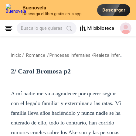
Buenovela
Descargar
Descarga el libro gratis en la app
Mi biblioteca
Busca lo que quieras
Inicio
/
Romance
/
Princesas Infernales /Realeza Infernal I/
/
2
2/ Carol Bromosa p2
A mí nadie me va a agradecer por querer seguir
con el legado familiar y exterminar a las ratas. Mi
familia lleva años haciéndolo y nunca nadie se ha
enterado de ello, todo lo contrario, han corrido
rumores crueles sobre los Akerson y las personas