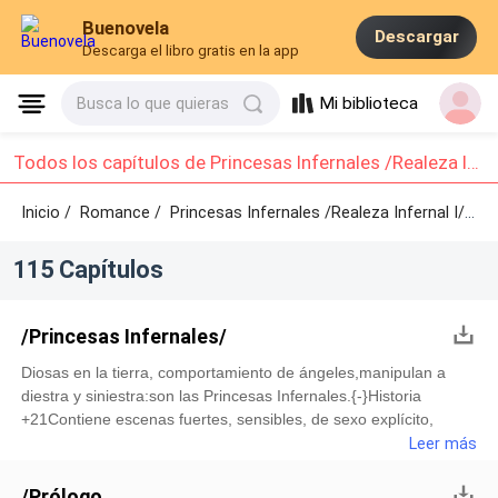
Buenovela
Descargar
Descarga el libro gratis en la app
Mi biblioteca
Busca lo que quieras
Todos los capítulos de Princesas Infernales /Realeza Infernal I/: Capítulo 1 - Capítulo 10
Inicio /
Romance
/
Princesas Infernales /Realeza Infernal I/ /
Ca
115 Capítulos
/Princesas Infernales/
Diosas en la tierra, comportamiento de ángeles,manipulan a
diestra y siniestra:son las Princesas Infernales.{-}Historia
+21Contiene escenas fuertes, sensibles, de sexo explícito,
traición, decepción y romance.Prevalecen temas de mafia y
Leer más
acontecimientos que son necesarios para la trama y están
narrados de forma compleja. Aclaro con tan solo comenzar que
/Prólogo