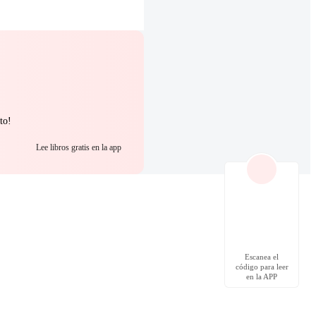
to!
Lee libros gratis en la app
Escanea el
código para leer
en la APP