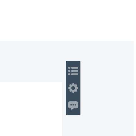
 Romance
Sci-Fi
Guerra
Otros