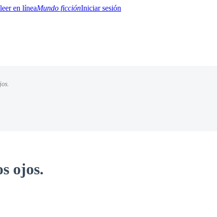
Mundo ficción
Iniciar sesión
jos.
BTQ+
YA/TEEN
Paranormal
Misterio/Thriller
Oriental
Juegos
Historia
MM
s ojos.