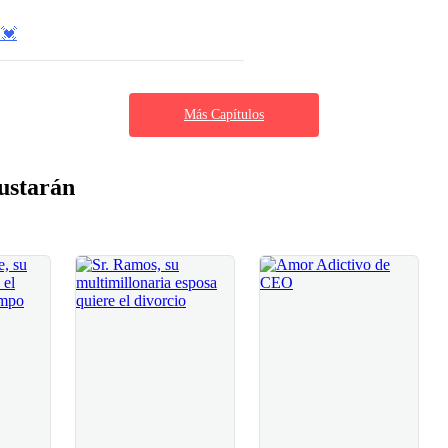
💓​
Más Capítulos
ustarán