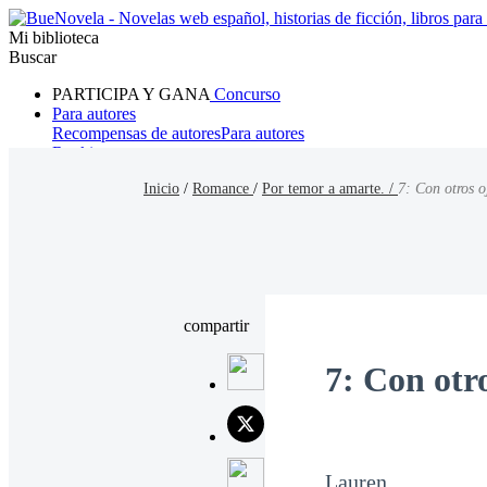
Mi biblioteca
Buscar
PARTICIPA Y GANA
Concurso
Para autores
Recompensas de autores
Para autores
Ranking
Navegar
Inicio
/
Romance
/
Por temor a amarte. /
7: Con otros o
Novelas
Cuentos Cortos
Todos
Romance
Hombre lobo
Mafia
Sistema
Fantasía
Urbano
LG
compartir
7: Con otro
Lauren.