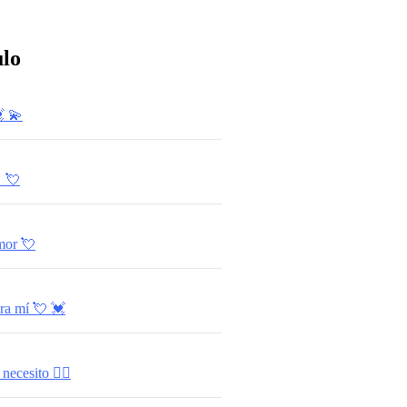
ulo
​ 💫​
 💘​
mor 💘​
 mí ​💘 ​💓​
ecesito ❤️‍🔥​