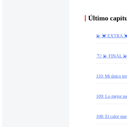
Último capít
💫 ​​💓 ​EXTRA 💓
​ 💘 ​💫​ FINAL 💫​
110: Mi único te
109: Lo mejor para
108: El calor que n