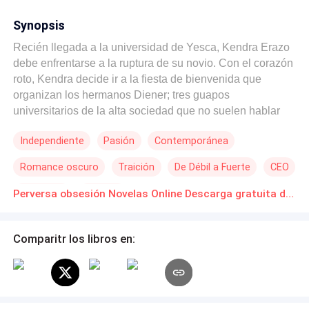
Synopsis
Recién llegada a la universidad de Yesca, Kendra Erazo
debe enfrentarse a la ruptura de su novio. Con el corazón
roto, Kendra decide ir a la fiesta de bienvenida que
organizan los hermanos Diener; tres guapos
universitarios de la alta sociedad que no suelen hablar
mucho, pero imponen demasiado. Al otro día, Kendra
Independiente
Pasión
Contemporánea
despierta rodeada de cadáveres en una casa
desconocida. No tiene recuerdos de la noche anterior,
Romance oscuro
Traición
De Débil a Fuerte
CEO
solo que fue a la fiesta en la mansión de los Diener y que
bebió de más. Antes de poder acudir a la policía, la
Venganza
Rebelde
Perversa obsesión Novelas Online Descarga gratuita de PDF
contacta un extraño personaje que amenaza con revelar
un secreto que Kendra luchó por enterrar. Ahora debe
cumplir las instrucciones de su acosador quien se vuelve
Comparitr los libros en:
más agresivo por momentos o descubrir quién está detrás
de los asesinatos para revelar su identidad. Los
principales sospechosos son los hermanos Diener y
tendrá que acercarse a ellos para buscar respuestas.