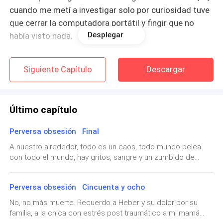
cuando me metí a investigar solo por curiosidad tuve
que cerrar la computadora portátil y fingir que no
Desplegar
había visto nada.
Pero la mejor parte de todo es que el fue transferido
Siguiente Capítulo
Descargar
por un semestre, así que le respetarán la cifra de la
colegiatura que paga en la humilde Universidad de
Sores, la del pueblo en donde vivimos. Su sueño se
Último capítulo
hizo realidad: Estudiar Arquitectura en la mejor
universidad del país, sobre todo en ese ámbito.
Perversa obsesión Final
A nuestro alrededor, todo es un caos, todo mundo pelea
Y la cereza del pastel es que yo también quedé. Me
con todo el mundo, hay gritos, sangre y un zumbido de
considero buena novia, leal, cariñosa y comprensiva;
sierra eléctrica, pero en este momento, todo se reduce a
sinceramente y mi mejor amiga me llama ingenua, me
Uriel.—Cuando no pudiste, le dijo a Gibrán que debía
Perversa obsesión Cincuenta y ocho
veo casada con Juan Pablo, tendremos un perro, tal
matarte, le dije que yo lo haría y no lo hice. Heber estaba
impaciente, esperaba que lo recordaras, que lo quisieras.
vez un loro y mientras él diseñaría plazas comerciales,
No, no más muerte. Recuerdo a Heber y su dolor por su
Nadie entendía por qué no nos recordabas. La sudadera era
familia, a la chica con estrés post traumático a mi mamá
viviendas o parques, yo atendería pacientes en el
de Heber, pero no podías tenerla por si ibas a la policía, así