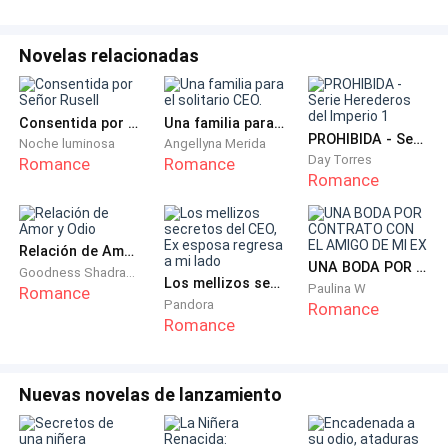
palpable, su mirada entre confusa, derrotada y
enojada. Todo él es un muro de hielo que me pega tan
Novelas relacionadas
fuerte, que ni siquiera puedo pensar bien.
—¿Pasa algo? —atino a decir una vez que el silencio se
Consentida por Señor Rusell
Una familia para el solitario CEO.
vuelve insoportable—. Me da gusto verte.
PROHIBIDA - Serie Herederos del Imperio 1
Noche luminosa
Angellyna Merida
Day Torres
Romance
Romance
Romance
—Debemos romper —dice con voz firme—. La
universidad será un ambiente nuevo, habrá cambios y
también conoceremos a más personas. No es buena
Relación de Amor y Odio
idea ir atados a algo... O alguien.
UNA BODA POR CONTRATO CON EL AMIGO DE MI EX
Goodness Shadrach
Los mellizos secretos del CEO, Ex esposa regresa a mi lado
Paulina W
Romance
Pandora
Romance
Oí a la perfección cada una de sus palabras, sin
Romance
embargo, lo que escuché fue: "Ahora que se me abrió
el mundo quiero follar con alguien diferente". Hijo de
Nuevas novelas de lanzamiento
perra.
—¿Es broma?