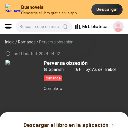
Buenovela
Descargar
Descarga el libro gratis en la app
Mi biblioteca
Busca lo que quieras
Inicio /
Romance
/
Perversa obsesión
Last Updated: 2024-04-02
Perversa obsesión
Spanish
·
16+
·
by: As de Trébol
Romance
Completo
Descargar el libro en la aplicación