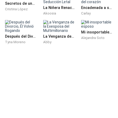
Secretos de una niñera
La Niñera Renacida: Seducción Letal
Encadenada a su odio, ataduras del corazón
Cristina López
―No, Kendra ―si pudiera aventarle algo, lo haría, pero
Akoosia
Carlay
solo hay un cojín y eso no le hará ni cosquillas―. Mira,
habrá experiencias nuevas, debemos estar abiertos a
Mi insoportable esposo
todo.
Después del Divorcio, Él Volvió Rogando
La Venganza de la Exesposa del Multimillonario
Alejandra Soto
Tyna Moreno
Abby
Río nerviosamente, esto es una pesadilla. Metí mis
papeles, recibí y envié mil correos, me imaginé un
semestre divertido juntos. Creí en sus palabras de
amor y caí en sus mentiras como una tonta.
Fui una estúpida al basar mi futuro en un hombre.
No deberíamos acceder a los caprichos de la pareja.
Valemos más que eso.