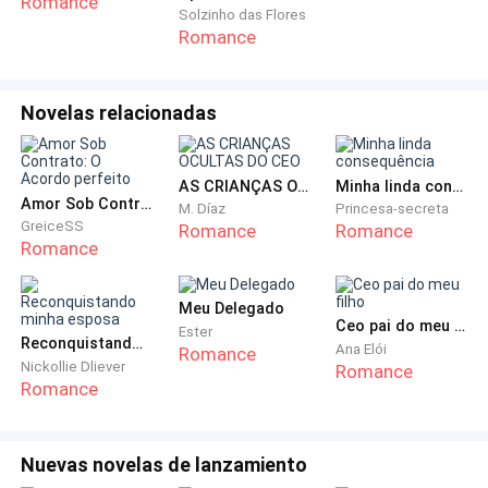
Romance
- Bom dia, senhorita.
Solzinho das Flores
Romance
- Sou Elsa Valcut, a nova assistente do advogado
Douglas.
Novelas relacionadas
Me apresentei a elas.
AS CRIANÇAS OCULTAS DO CEO
Minha linda consequência
- Seja bem-vinda a Firma Sparks, este é o seu crachá.
Amor Sob Contrato: O Acordo perfeito
M. Díaz
Princesa-secreta
GreiceSS
Romance
Romance
Romance
Ergui a mão para receber o crachá, eu sorrio
simpática.
Meu Delegado
Ceo pai do meu filho
- Por favor...
Ester
Reconquistando minha esposa
Ana Elói
Romance
Nickollie Dliever
Romance
Sigo a mulher morena lentamente até minha mesa,
Romance
bem a minha atrás estava a sala do advogado
Douglas, que ótimo, estarei trabalhando lado a lado
Nuevas novelas de lanzamiento
com ele.