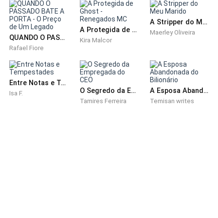
- Obrigada.
A Stripper do Meu Marido
A Protegida de Ghost - Renegados MC
Maerley Oliveira
QUANDO O PASSADO BATE A PORTA - O Preço de Um Legado
Digo com um belo sorriso nos lábios, puxei minha
Kira Malcor
Rafael Fiore
poltrona e sentei, precisava verificar agenda do meu
chefe, então eu observei atentamente os papéis na
minha mesa para me informar melhor sobre sua
Entre Notas e Tempestades
rotina. Fiquei em pé com os documentos nas mãos e
O Segredo da Empregada do CEO
A Esposa Abandonada do Bilionário
Isa F.
Tamires Ferreira
Temisan writes
entrei na sala do advogado Douglas, abro sua agenda
e preenchi com algumas informações adicionais
antes de sair da sala, o telefone fixo começou a tocar
na minha mesa, estiquei a mão alcançando o
telefone.
- Assistente Elsa Valcut, você ligou para o escritório
do advogado Douglas.
Murmurei enquanto meus olhos estão fixos no livro