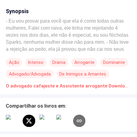
Synopsis
- Eu vou provar para você que ela é como todas outras
mulheres. Falei com raiva, ele tinha me rejeitando 4
vezes nos dois dias, ele não é especial, eu sou Nicholas
Sparks, nenhuma mulher disse não para mim. - Não leve
a rejeição ao peito, ela já provou que não cai nos seus
encantos. - Irei conquistá-la, quebrar seu coração e
Ação
Intenso
Drama
Arrogante
Dominante
depois descartá-la. SINOPSE Elsa Valcut sempre foi uma
mulher confiante, namoradeira, que vive sua vida de
Advogado/Advogada
De Inimigos a Amantes
forma mais leve, aceitando suas escolhas e conquistas
pessoais. Formada em direito, vaidosa e linda, ela está
Rejeição
Vingança
O advogado cafajeste e Assistente arrogante Download gratuito de Novelas Online em PDF
trançando seu próprio caminho para se tornar uma
advogada familiar, para isso, ela se candidatou a uma
vaga para ser assistente de um advogado familiar
Compartilhar os livros em:
prestigiado, sem saber que sua vida mudaria
drasticamente depois de conhecer um cafajeste. Nicholas
Sparks é um homem incrivelmente lindo, encantador,
divertido, bem sucedido na carreira e desastroso no amor,