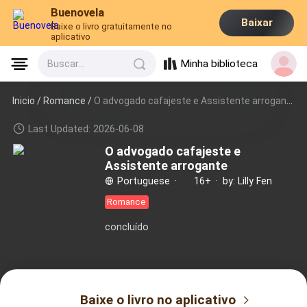
Buenovela
Baixar
Baixe o livro gratuitamente no
aplicativo
Minha biblioteca
Buscar...
Inicio /
Romance
/
O advogado cafajeste e Assistente arrogante
Last Updated: 2026-06-08
O advogado cafajeste e
Assistente arrogante
Portuguese
·
16+
·
by: Lilly Fen
Romance
concluído
Baixe o livro no aplicativo