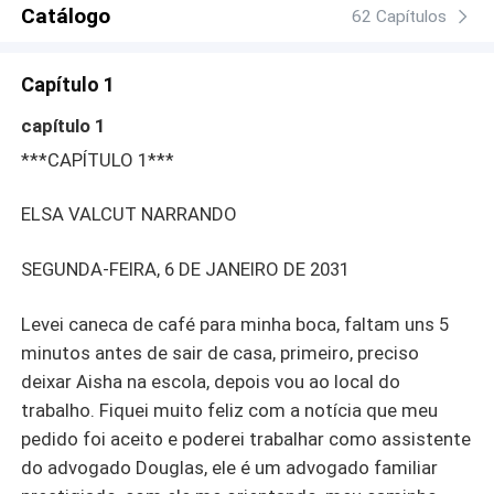
quando ele vê Elsa pela primeira vez, seu coração
Catálogo
62 Capítulos
galinha palpitou por ela, sem imaginar o furacão de
mulher que estava cruzando seu caminho.
Capítulo 1
capítulo 1
***CAPÍTULO 1***
ELSA VALCUT NARRANDO
SEGUNDA-FEIRA, 6 DE JANEIRO DE 2031
Levei caneca de café para minha boca, faltam uns 5
minutos antes de sair de casa, primeiro, preciso
deixar Aisha na escola, depois vou ao local do
trabalho. Fiquei muito feliz com a notícia que meu
pedido foi aceito e poderei trabalhar como assistente
do advogado Douglas, ele é um advogado familiar