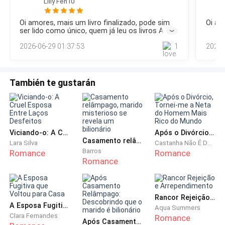
sa
Lilly Fen10
notícia ruim chega rápido.Fechei os olhos e dormi
entrada do recinto escolar e a entreguei a
novamente, do nada sinto alguém afundar a cama, abro os
recepcionista, em seguida foram 15 minutos de
Oi amores, mais um livro finalizado, pode sim
Oi am
olhos imediatamente e vejo Nicholas de pijama deitado.-
ser lido como único, quem já leu os livros A
estrada até meu local de trabalho.
Acordou?Ele perguntou sorrindo, eu sorrio também.- Ainda
empregada grávida rejeitada pelo CEO, e A filha
2026-06-29 01:37:53
1
2026-
estou um pouco sonolenta, vou fechar um pouco os
rejeitada pelo CEO, fique a vontade para ler,
este é o livro da Elsa Valcut.
olhos.Murmurei
Estacionei o carro no estacionamento do prédio
luxuoso e fui até o vigésimo andar, as portas do
También te gustarán
elevador abriram e eu olhei para recepção, havia duas
recepcionistas sentadas atrás do balcão, a parede em
minha frente estava escrito Sparks bem grande, pelos
detalhes minimalistas, os acionistas investiram um
Viciando-o: A Cruel Esposa Entre Laços Desfeitos
Após o Divórcio, Tornei-me a Neta do Homem Mais Rico do Mundo
bom dinheiro para causar uma ótima impressão aos
Casamento relâmpago, marido misterioso se revela um bilionário
Lara Silva
Castanha Não É Doce
clientes.
Barros
Romance
Romance
Romance
- Bom dia.
Rancor Rejeição e Arrependimento
Cumprimentei.
A Esposa Fugitiva que Voltou para Casa
Aqua Summers
Clara Fernandes
Romance
Após Casamento Relâmpago: Descobrindo que o marido é bilionário