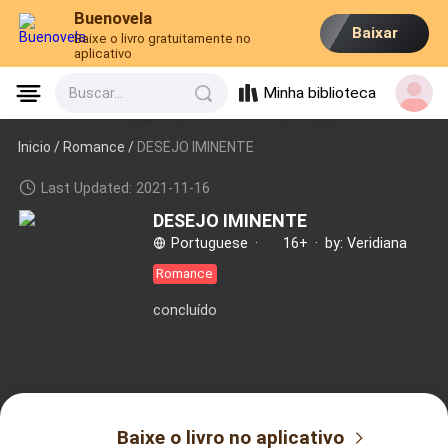
Buenovela
Baixar
Baixe o livro gratuitamente no
aplicativo
Minha biblioteca
Buscar...
Inicio /
Romance
/
DESEJO IMINENTE
Last Updated: 2021-11-16
DESEJO IMINENTE
Portuguese
·
16+
·
by: Veridiana
Romance
concluído
Baixe o livro no aplicativo