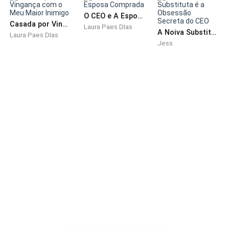
falarem e minha imaginação trabalhava a mil, só em
escutar alguns trechos.
O CEO e A Esposa Comprada
Casada por Vingança com o Meu Maior Inimigo
Laura Paes DIas
A Noiva Substituta é a Obsessão Secreta do CEO
Laura Paes DIas
Não sei o que havia acontecido comigo, com o meu
Jess
corpo naquela época. Na verdade, sei sim!
Hormônios!
Como nunca tive uma amizade feminina, há não ser
minha irmã Luciana, que estava prestes a entrar em
uma faculdade de direito, não tinha muito com quem
desabafar.
Luciana sempre buscava me orientar
conscientemente, sempre na presença da nossa mãe
que nos encorajava.
Minha mãe era enfermeira, e sempre conversava com