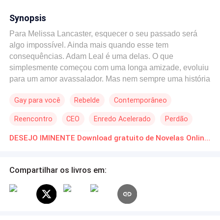
Synopsis
Para Melissa Lancaster, esquecer o seu passado será
algo impossível. Ainda mais quando esse tem
consequências. Adam Leal é uma delas. O que
simplesmente começou com uma longa amizade, evoluiu
para um amor avassalador. Mas nem sempre uma história
de amor tem seu felizes para sempre, e com Adam e
Gay para você
Rebelde
Contemporâneo
Melissa não foi diferente. Com um segredo guardado a
sete chaves, Melissa tentará reparar um erro cometido há
Reencontro
CEO
Enredo Acelerado
Perdão
anos atrás. Há batalhas na vida que valem a pena lutar.
Sedução, tesão, luxúria. Sentimentos esses que
POV em Primeira Pessoa
DESEJO IMINENTE Download gratuito de Novelas Online em PDF
explodirão assim que um puser os olhos no outro! Se
entregar a essa paixão será um DESEJO IMINENTE.
Compartilhar os livros em: