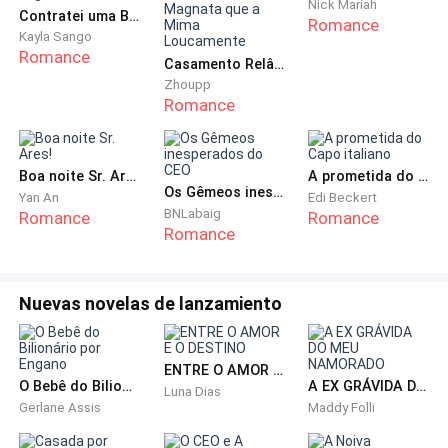
Nick Mariah
Contratei uma Babá e ela era Minha Noiva Fugitiva
animar.
Romance
Kayla Sango
Romance
Casamento Relâmpago Provocativo: O Poderoso Magnata que a Mima Loucamente
Mas um final de ano se aproximava e eu e os garotos,
Zhoupp
tínhamos sempre um ritual.
Romance
Trocávamos presentes.
Boa noite Sr. Ares!
A prometida do Capo italiano
Os Gêmeos inesperados do CEO
No último ano, Alex me deu um livro de Jane Austen, e
Yan An
Edi Beckert
BNLabaig
Romance
Romance
Adam uma trilogia de cinquenta tons de E. L. James.
Romance
Cai na gargalhada diante desse presente de Adam. O
que esse garoto tinha na cabeça? Presentear uma
Nuevas novelas de lanzamiento
garota de quinze anos com um conteúdo tão…
impróprio?
ENTRE O AMOR E O DESTINO
O Bebê do Bilionário por Engano
A EX GRÁVIDA DO MEU NAMORADO
Luna Dias
Com os meus dezesseis completos, tive uma certa
Gerlane Assis
Maddy Folli
curiosidade em ler. Já escutei algumas garotas