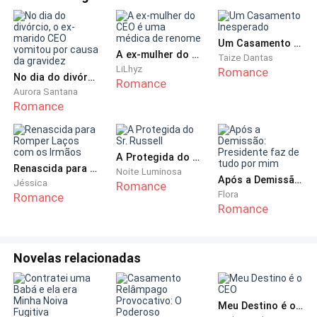
Aquele garoto abandonou as aulas em geral, e o time
de futebol em que era o capitão.
Um Casamento Inesperado
A ex-mulher do CEO é uma médica de renome
Taize Dantas
Suas notas iam tornando-se pior, e isso nos
LiLhyz
Romance
No dia do divórcio, o ex-marido CEO vomitou por causa da gravidez
preocupava.
Romance
Aurora Santana
Romance
Quando digo nós, me refiro a Alex e a mim.
Seus amigos verdadeiros.
A Protegida do Sr. Russell
Renascida para Romper Laços com os Irmãos
Noite Luminosa
Após a Demissão: Presidente faz de tudo por mim
Jéssica
Romance
Não aqueles sem noção que andavam com ele,
Flora
Romance
pegando carona na fama de badboy garanhão, de
Romance
Adam.
Novelas relacionadas
Com o afastamento de Adam, Alex sempre foi meu
porto seguro. Aquele garoto loiro de olhos castanhos
e sorriso fácil, conseguia me arrancar boas risadas.
Meu Destino é o CEO
Sempre que me via triste, arrumava algo para me