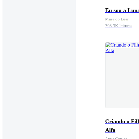
Eu sou a Lun
Musa do Luar
398.3K leituras
Criando o Fil
Alfa
Anya Curves