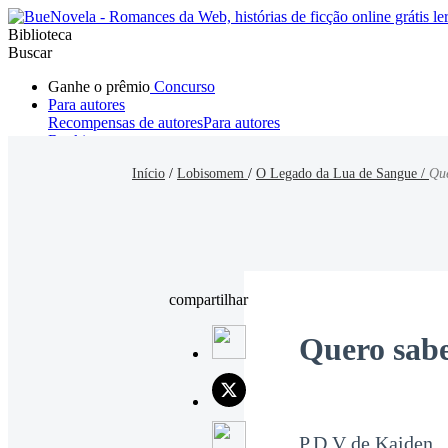
Biblioteca
Buscar
Ganhe o prêmio
Concurso
Para autores
Recompensas de autores
Para autores
Ranking
Navegar
Início
/
Lobisomem
/
O Legado da Lua de Sangue /
Que
Novelas
Contos Curtos
Todos
Romance
Hombre lobo
Mafia
Sistema
Fantasía
Urbano
LG
compartilhar
Quero sab
P.D.V de Kaiden