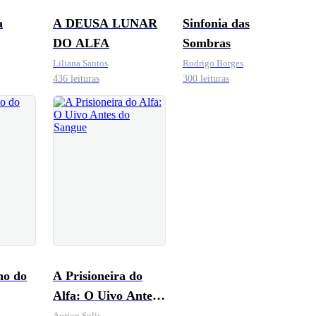
a
A DEUSA LUNAR
Sinfonia das
DO ALFA
Sombras
Liliana Santos
Rodrigo Borges
436 leituras
300 leituras
ho do
A Prisioneira do
Alfa: O Uivo Antes
do Sangue
Aurion Solis