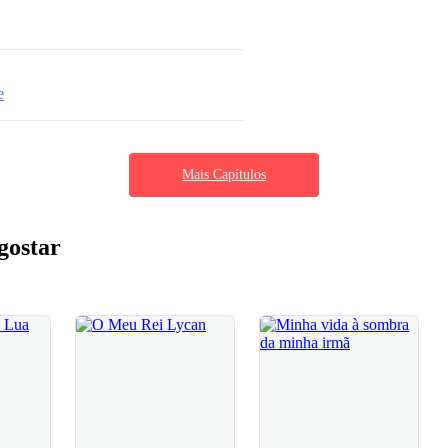
e
Mais Capítulos
gostar