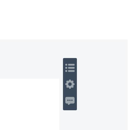
 Romance
Sci-Fi
Guerra
Otros