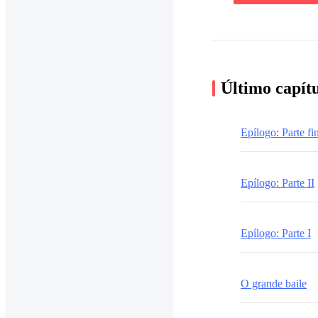
Último capít
Epílogo: Parte fi
Epílogo: Parte II
Epílogo: Parte I
O grande baile