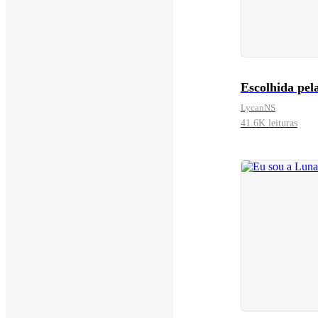
Escolhida pel
LycanNS
41.6K leituras