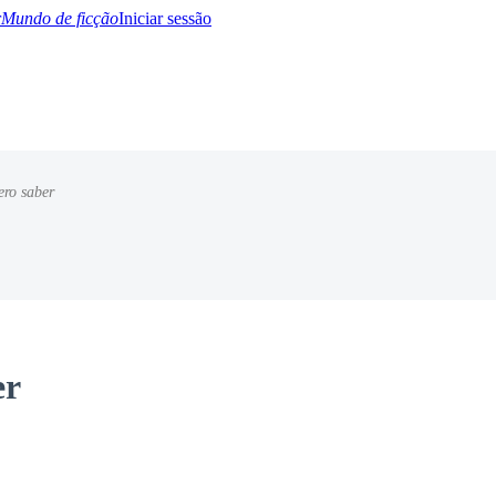
Mundo de ficção
Iniciar sessão
ro saber
BTQ+
YA/TEEN
Paranormal
Misterio/Thriller
Oriental
Juegos
Historia
MM
er