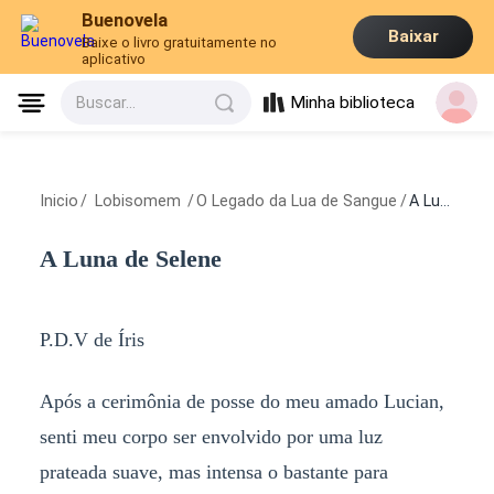
Buenovela
Baixar
Baixe o livro gratuitamente no
aplicativo
Minha biblioteca
Buscar...
Inicio
/
Lobisomem
/
O Legado da Lua de Sangue
/
A Luna de Selene
A Luna de Selene
P.D.V de Íris
Após a cerimônia de posse do meu amado Lucian,
senti meu corpo ser envolvido por uma luz
prateada suave, mas intensa o bastante para