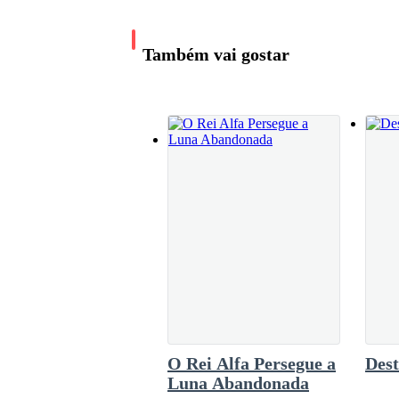
companheiros.»Desperto agitado, e suores fr
nem como encontraram o menino. Muito menos se
angústia torturando meu peito e o amargor da
Duas semanas longe de Gia, e não consegui na
Também vai gostar
sozinho? Será que essa maldita bruxa consegu
Gia pega uma das bolachas que sua mãe havia po
brinco dourado...Gia...Temo que não poderei 
e estou morrendo mais rápido do que antes.
recém-assado.
Nesse momento, o alfa Mateus entra na cozinha 
Os dois meninos se olham com nervosismo e timi
«Katrina» dirige-se à sua esposa, a mãe de Gia,
informa o alfa.
O rosto de sua esposa se desfigura pela surpres
O Rei Alfa Persegue a
Dest
Luna Abandonada