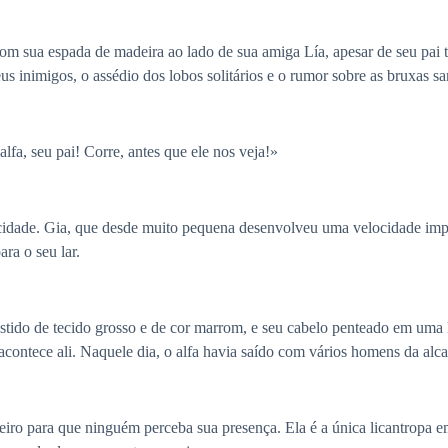
om sua espada de madeira ao lado de sua amiga Lía, apesar de seu pai 
us inimigos, o assédio dos lobos solitários e o rumor sobre as bruxas sa
a, seu pai! Corre, antes que ele nos veja!»
idade. Gia, que desde muito pequena desenvolveu uma velocidade impre
ra o seu lar.
tido de tecido grosso e de cor marrom, e seu cabelo penteado em uma l
e acontece ali. Naquele dia, o alfa havia saído com vários homens da alc
eiro para que ninguém perceba sua presença. Ela é a única licantropa e