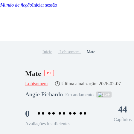
Mundo de ficção
Iniciar sessão
Início
Lobisomem
Mate
BTQ+
YA/TEEN
Paranormal
Misterio/Thriller
Oriental
Juegos
Historia
MM
Mate
PT
Lobisomem
Última atualização: 2026-02-07
Angie Pichardo
16
Em andamento
44
0
Capítulos
Avaliações insuficientes