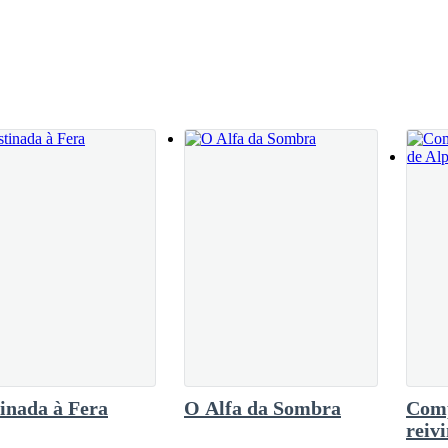
ios percorrem meu corpo. Levanto-me, com a
i qual é o plano que ele tem para ele.»
 desesperança me fazendo sentir miserável.
da. Estou desesperado. Morrerrei aqui
irá seu objetivo? Se ao menos encontrasse o
sto para esfriar e lhe dá uma mordida. A luna a observa sorridente e b
voltar por ti. A maldição está me consumindo,
com o menino, a quem não tinham visto desde o dia em que o trouxe para
dez, mas Gia cora e lhe evita o olhar.
 «diga à servidão que prepare um quarto para Gael, que a partir de hoje 
a, e o receio é evidente em sua expressão.
inada à Fera
O Alfa da Sombra
Com
reiv