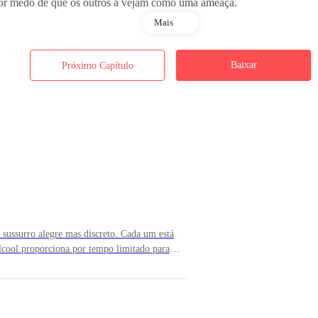
or medo de que os outros a vejam como uma ameaça.
Mais
velmente e, por alguma estranha razão que desconhece, sente sua dor.
Baixar
Próximo Capítulo
 dos olhos.
seus olhos dourados se conectam com os dela, como se soubesse que ela e
e percorre o corpo. Seu coração b**e com intensidade e seu olhar cinza
menino, e como consequência ela seja delatada, ele desvia o olhar.
 sussurro alegre mas discreto. Cada um está
álcool proporciona por tempo limitado para
qui com um objetivo distinto, mas temo que
ro e o vazio doloroso da desesperança no garoto diminuem, sendo subs
 lástima que minha última esperança me
ão, e seu semblante denota muita aflição,
ces muito mal, filho», começa, antes de soltar