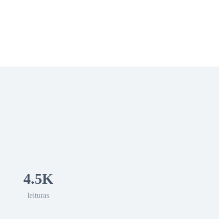
 Romance
Sci-Fi
Guerra
Otros
4.5K
leituras