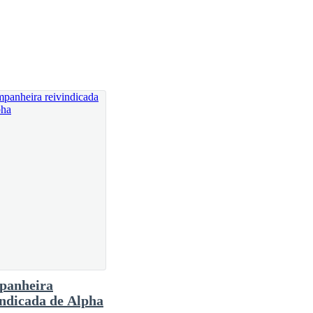
usca o xarope de chocolate para decorar o aperitivo
 a alcateia. Junto a eles, entram dois guerreiros.
viverá conosco e será parte de nossa família»,
panheira
indicada de Alpha