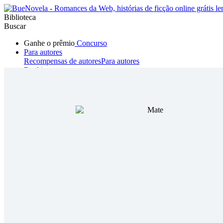
Biblioteca
Buscar
Ganhe o prêmio
Concurso
Para autores
Recompensas de autores
Para autores
Ranking
Navegar
Novelas
Contos Curtos
Todos
Romance
Hombre lobo
Mafia
Sistema
Fantasía
Urbano
LG