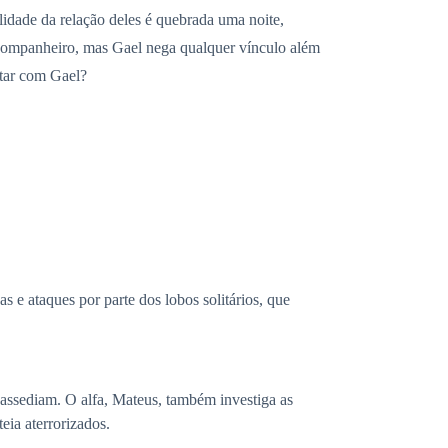
ilidade da relação deles é quebrada uma noite,
u companheiro, mas Gael nega qualquer vínculo além
star com Gael?
s e ataques por parte dos lobos solitários, que
a assediam. O alfa, Mateus, também investiga as
eia aterrorizados.