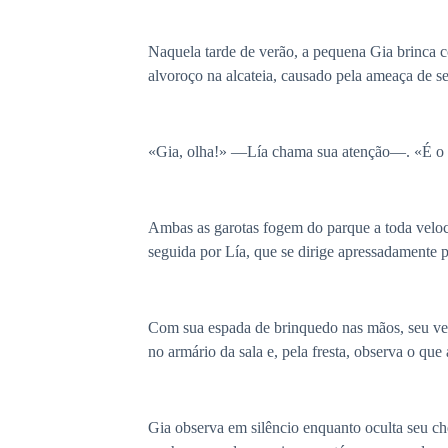
Naquela tarde de verão, a pequena Gia brinca c
alvoroço na alcateia, causado pela ameaça de se
«Gia, olha!» —Lía chama sua atenção—. «É o alf
Ambas as garotas fogem do parque a toda veloc
seguida por Lía, que se dirige apressadamente pa
Com sua espada de brinquedo nas mãos, seu ves
no armário da sala e, pela fresta, observa o qu
Gia observa em silêncio enquanto oculta seu ch