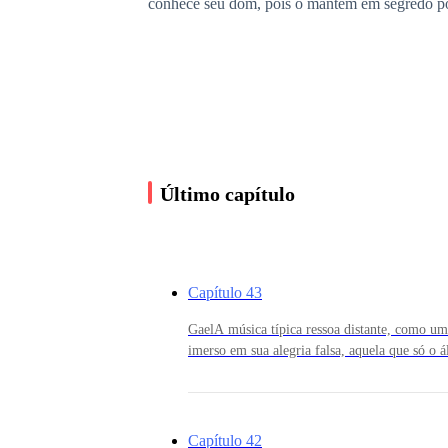
conhece seu dom, pois o mantém em segredo p
Ela nota que há um menino que chora inconsola
desamparo que lhe faz brotar lágrimas salgadas
«Quem é esse menino?», pensa Gia.
Último capítulo
De repente, percebe que ele a olha, e, de fato, 
mas mais pela estranha corrente elétrica que lh
Capítulo 43
tente. Antes que alguém mais note a fixação do 
GaelA música típica ressoa distante, como um
imerso em sua alegria falsa, aquela que só o 
depois te destruir de forma dolorosa.Estou a
Nesse momento, o sentimento gélido de desampa
sairei de mãos vazias, a julgar pelo olhar de
dirige.O forasteiro me observa com preocupaç
então estou preparado para sua resposta.«Pare
Capítulo 42