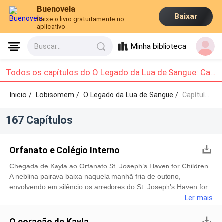
Buenovela
Baixar
Baixe o livro gratuitamente no
aplicativo
Minha biblioteca
Buscar...
Todos os capítulos do O Legado da Lua de Sangue: Capítulo 1 - Capítulo 10
Inicio /
Lobisomem
/
O Legado da Lua de Sangue /
Capítulo 1 - Capítulo 10
167 Capítulos
Orfanato e Colégio Interno
Chegada de Kayla ao Orfanato St. Joseph’s Haven for Children
A neblina pairava baixa naquela manhã fria de outono,
envolvendo em silêncio os arredores do St. Joseph’s Haven for
Children, um orfanato católico situado nos arredores de uma
Ler mais
pequena cidade americana. Os portões de ferro se abriram com
um rangido suave, dando passagem ao carro preto do serviço
O coração de Kayla