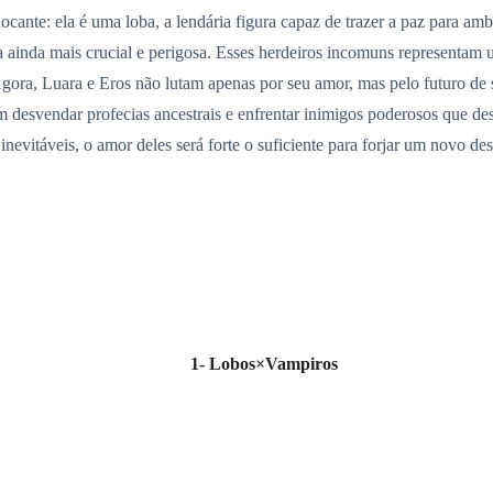
ocante: ela é uma loba, a lendária figura capaz de trazer a paz para amb
ia ainda mais crucial e perigosa. Esses herdeiros incomuns representam
gora, Luara e Eros não lutam apenas por seu amor, mas pelo futuro de s
m desvendar profecias ancestrais e enfrentar inimigos poderosos que des
 inevitáveis, o amor deles será forte o suficiente para forjar um novo d
1- Lobos×Vampiros