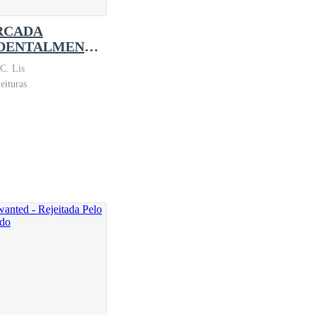
RCADA
DENTALMENTE
O LYCAN
C. Lis
eituras