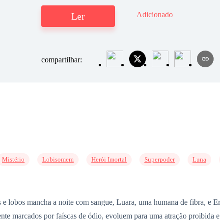
Adicionado
Ler
compartilhar:
Mistério
Lobisomem
Herói Imortal
Superpoder
Luna
e lobos mancha a noite com sangue, Luara, uma humana de fibra, e Er
mente marcados por faíscas de ódio, evoluem para uma atração proibida e 