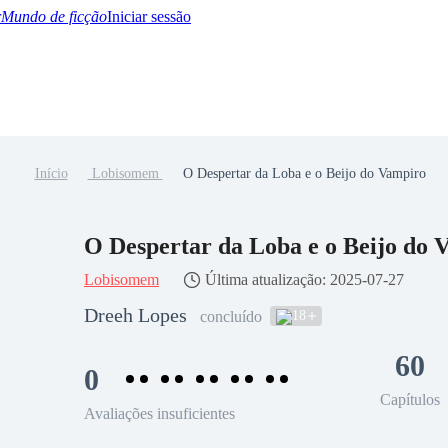
Mundo de ficção
Iniciar sessão
Início
Lobisomem
O Despertar da Loba e o Beijo do Vampiro
BTQ+
YA/TEEN
Paranormal
Misterio/Thriller
Oriental
Juegos
Historia
MM
O Despertar da Loba e o Beijo do
Lobisomem
Última atualização: 2025-07-27
Dreeh Lopes
18
concluído
60
0
Capítulos
Avaliações insuficientes