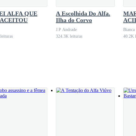
EI ALFA QUE
A Escolhida Do Alfa.
MA
 ACEITOU
Ilha do Corvo
ACI
PEL
J.P Andrade
Bianca 
leituras
324.3K leituras
40.2K l