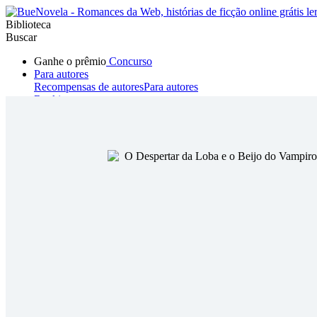
Biblioteca
Buscar
Ganhe o prêmio
Concurso
Para autores
Recompensas de autores
Para autores
Ranking
Navegar
Novelas
Contos Curtos
Todos
Romance
Hombre lobo
Mafia
Sistema
Fantasía
Urbano
LG