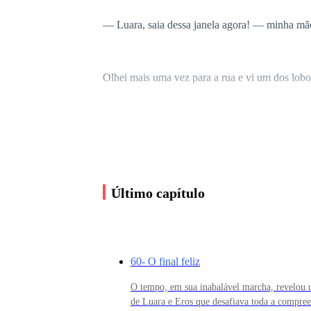
— Luara, saia dessa janela agora! — minha mã
Olhei mais uma vez para a rua e vi um dos lobo
Senti que me puxaram da janela e logo minha mãe
Os lobos são muito fortes, e infelizmente o ch
noite toda, e em silêncio, muito silêncio, porq
Último capítulo
— Quando isso vai acabar? — senti lágrimas e 
60- O final feliz
Somos só nós três desde que meu pai foi morto p
O tempo, em sua inabalável marcha, revelou u
de Luara e Eros que desafiava toda a compree