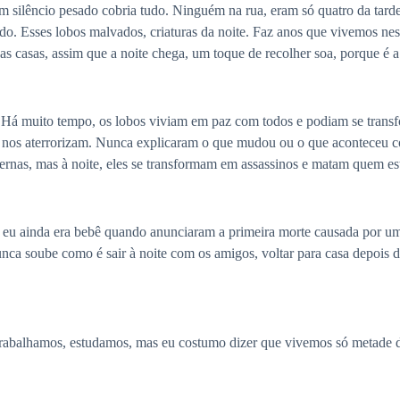
, um silêncio pesado cobria tudo. Ninguém na rua, eram só quatro da tar
o. Esses lobos malvados, criaturas da noite. Faz anos que vivemos ness
s casas, assim que a noite chega, um toque de recolher soa, porque é a
 Há muito tempo, os lobos viviam em paz com todos e podiam se transf
e nos aterrorizam. Nunca explicaram o que mudou ou o que aconteceu c
ernas, mas à noite, eles se transformam em assassinos e matam quem esti
eu ainda era bebê quando anunciaram a primeira morte causada por um 
nca soube como é sair à noite com os amigos, voltar para casa depois 
trabalhamos, estudamos, mas eu costumo dizer que vivemos só metade dos