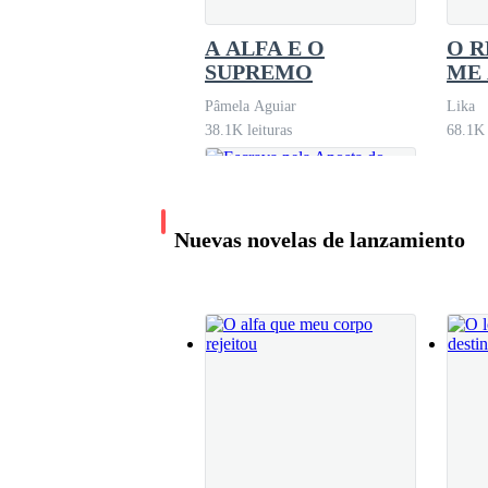
A ALFA E O
O R
SUPREMO
ME
Pâmela Aguiar
Lika
38.1K leituras
68.1K 
Nuevas novelas de lanzamiento
Escrava pela Aposta
do Genuíno Alfa