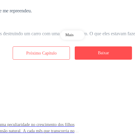
e me repreendeu.
s destruindo um carro com uma família dentro. O que eles estavam faze
Mais
Baixar
Próximo Capítulo
 fechou as cortinas e verificou todas as trancas de chumbo. Sim, nossa
umbo não impede que entrem, principalmente se estiverem em grupo. Po
ue eles ouvem muito bem.
me abracei com as mulheres da minha vida.
elos lobos. Esse foi o pior dia da minha vida e tudo por minha culpa.
ma peculiaridade no crescimento dos filhos
nsão natural. A cada mês que transcorria no