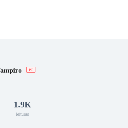
 Romance
Sci-Fi
Guerra
Otros
 Vampiro
PT
1.9K
leituras