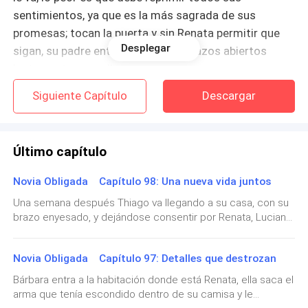
sentimientos, ya que es la más sagrada de sus
promesas; tocan la puerta y sin Renata permitir que
Desplegar
sigan, su padre entra, él tiene los brazos abiertos
justamente para ella.
Siguiente Capítulo
Descargar
Renata va dejando caer su cuerpo hacia su padre,
hasta quedar de rodillas para suplicarle una vez más,
ella se agarra de las piernas de su padre y lo jala, pero
Último capítulo
él hace como si nada sintiera y con ambas manos la
va quitando.
Novia Obligada Capítulo 98: Una nueva vida juntos
Una semana después Thiago va llegando a su casa, con su
—¡No puedo papá! —Renata exclama, sus ojos
brazo enyesado, y dejándose consentir por Renata, Luciano
vidriosos demuestran sufrimiento, aquel que su padre
los está esperando con unas copas de champagne.—Papá
por conveniencia simplemente ignora, para Luciano el
tampoco es una fiesta, lo más tenaz mi amor es que mira
Novia Obligada Capítulo 97: Detalles que destrozan
nada más al alcahuete de tu papá. —Renata abraza a
amor no es importante, solo el dinero.
Marcelo, ella tiene bastante para agradecerle. —Para ti es
Bárbara entra a la habitación donde está Renata, ella saca el
un vaso de agua Renata, por nada en el mundo me podía
arma que tenía escondido dentro de su camisa y le
—No me vas a traicionar, todo cuando estas a unas
perder la bienvenida de mi hijo, cuando él, es mi mayor