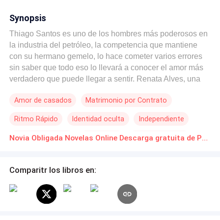
Synopsis
Thiago Santos es uno de los hombres más poderosos en
la industria del petróleo, la competencia que mantiene
con su hermano gemelo, lo hace cometer varios errores
sin saber que todo eso lo llevará a conocer el amor más
verdadero que puede llegar a sentir. Renata Alves, una
mujer inteligente y muy bella, ella está destinada a
Amor de casados
Matrimonio por Contrato
sacrificar incluso hasta su felicidad por la de su familia,
sin imaginarse que ese hombre al que siempre terminó
Ritmo Rápido
Identidad oculta
Independiente
por dejar a un lado terminará por hacerle conocer lo que
es el amor verdadero y sacar su mejor faceta. ¿Podrá el
Romance oscuro
Dominante
Contemporánea
Novia Obligada Novelas Online Descarga gratuita de PDF
amor vencer la rivalidad que empieza a crecer entre
ellos?
Comparitr los libros en: