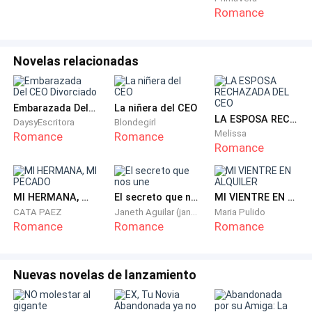
muy rápido, mientras no para de mirar por el
Romance
retrovisor.
Novelas relacionadas
—¿Estás loco Thiago? ¿Quieres matarme? —Gael
grita, mientras se sujeta del asiento.
Embarazada Del CEO Divorciado
La niñera del CEO
—No simplemente te haré un gran favor, ya que no
LA ESPOSA RECHAZADA DEL CEO
DaysyEscritora
Blondegirl
será para nada agradable para mi que te unas con la
Melissa
Romance
Romance
Romance
mujer que yo constantemente te decía que la amaba,
jamás olvidaré todas tus burlas y ¿qué crees? ya llego
mi tiempo de vengarme, estoy seguro de que el placer
MI HERMANA, MI PECADO
El secreto que nos une
MI VIENTRE EN ALQUILER
que me va llegar será inmenso, absolutamente nada
CATA PAEZ
Janeth Aguilar (janetha2004)
Maria Pulido
perderás, pero algo sí te aseguro y es que esta vez yo
Romance
Romance
Romance
seré el ganador. —La rabia de Thiago más lo hace
acelerar, siente que su cabeza va estallar justamente
Nuevas novelas de lanzamiento
de la locura que está apunto de salir, por el amor de
Renata es capaz de continuar sacrificando, hasta la