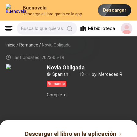
Buenovela
Descargar
Descarga el libro gratis en la app
Mi biblioteca
Busca lo que quieras
Inicio /
Romance
/
Novia Obligada
Last Updated: 2023-05-19
Novia Obligada
Spanish
·
18+
·
by: Mercedes R
Romance
Completo
Descargar el libro en la aplicación