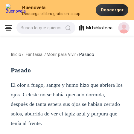
Buenovela
Descargar
Descarga el libro gratis en la app
Mi biblioteca
Busca lo que quieras
Inicio
/
Fantasía
/
Morir para Vivir
/
Pasado
Pasado
El olor a fuego, sangre y humo hizo que abriera los
ojos. Celeste no se había quedado dormida,
después de tanta espera sus ojos se habían cerrado
solos, aburrida de ver el tapiz azul y purpura que
tenía al frente.