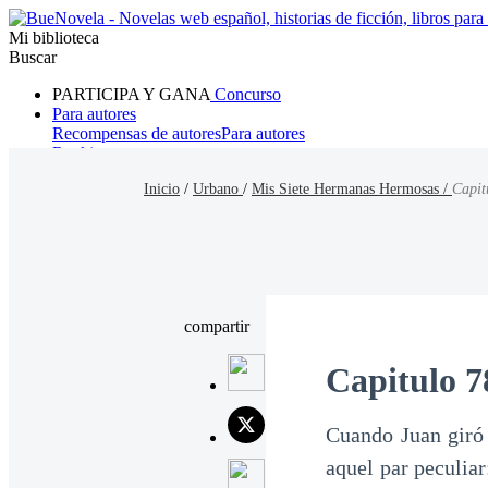
Mi biblioteca
Buscar
PARTICIPA Y GANA
Concurso
Para autores
Recompensas de autores
Para autores
Ranking
Navegar
Inicio
/
Urbano
/
Mis Siete Hermanas Hermosas /
Capit
Novelas
Cuentos Cortos
Todos
Romance
Hombre lobo
Mafia
Sistema
Fantasía
Urbano
LG
compartir
Capitulo 7
Cuando Juan giró l
aquel par peculiar