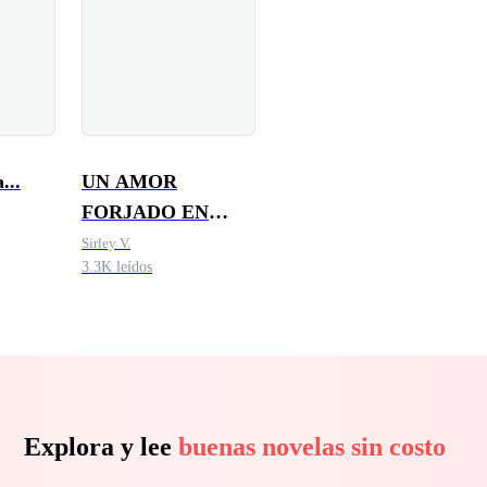
...
UN AMOR
FORJADO EN
FUEGO
Sirley V.
3.3K leídos
Explora y lee
buenas novelas sin costo