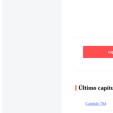
ca
Último capít
Capitulo 784