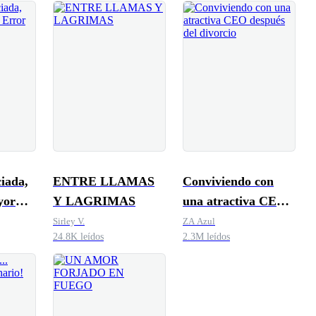
iada,
ENTRE LLAMAS
Conviviendo con
yor
Y LAGRIMAS
una atractiva CEO
después del divorcio
Sirley V.
ZA Azul
24.8K leídos
2.3M leídos