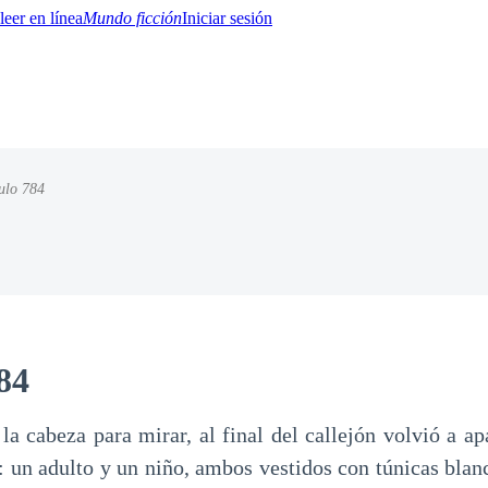
Mundo ficción
Iniciar sesión
ulo 784
BTQ+
YA/TEEN
Paranormal
Misterio/Thriller
Oriental
Juegos
Historia
MM
84
a cabeza para mirar, al final del callejón volvió a ap
: un adulto y un niño, ambos vestidos con túnicas blan