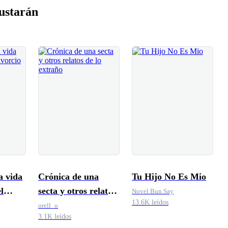
ustarán
a vida
Crónica de una
Tu Hijo No Es Mio
l
secta y otros relatos
Novel Bun Say
13.6K leídos
de lo extraño
orell_o
3.1K leídos