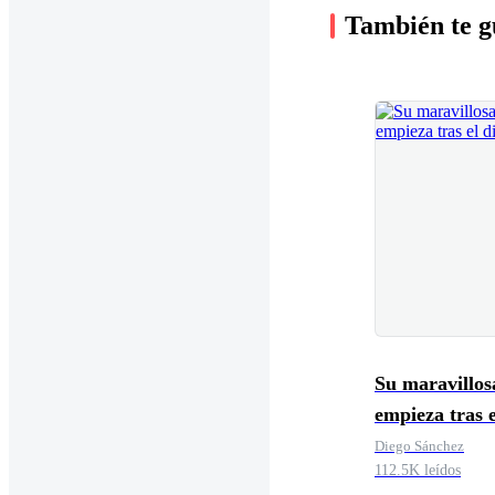
También te g
Su maravillos
empieza tras e
divorcio
Diego Sánchez
112.5K leídos