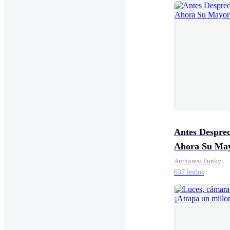
Antes Desprec
Ahora Su Ma
Error
Authoress Funky
637 leídos