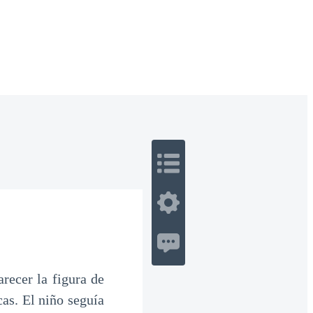
 Romance
Sci-Fi
Guerra
Otros
arecer la figura de
cas. El niño seguía