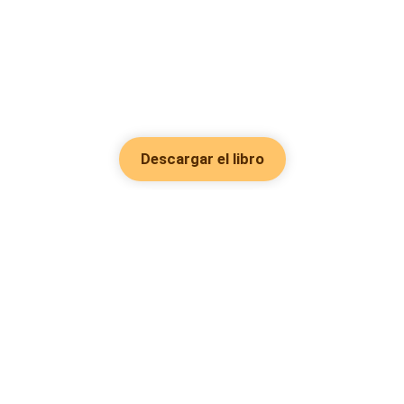
Descargar el libro
Hot Genres
Romance
Recursos
Hombre lobo
Palabras clave
Redes Sociales
Mafia