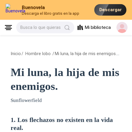
Buenovela
Descargar
Descarga el libro gratis en la app
Mi biblioteca
Busca lo que quieras
Inicio
/
Hombre lobo
/
Mi luna, la hija de mis enemigos.
/
1. Los
Mi luna, la hija de mis
enemigos.
Sunflowerfield
1. Los flechazos no existen en la vida
real.