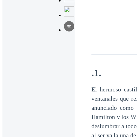
.1.
El hermoso casti
ventanales que re
anunciado como l
Hamilton y los Wh
deslumbrar a todos
al ser ya la una d