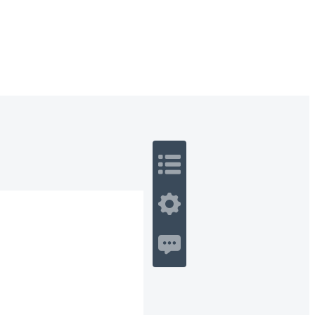
 Romance
Sci-Fi
Guerra
Otros