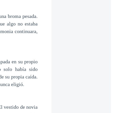
 una broma pesada.
que algo no estaba
emonia continuara,
apada en su propio
 solo había sido
e su propia caída.
unca eligió.
El vestido de novia