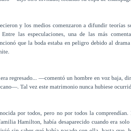
cieron y los medios comenzaron a difundir teorías s
. Entre las especulaciones, una de las más coment
ncionó que la boda estaba en peligro debido al drama
ite.
era regresado... —comentó un hombre en voz baja, dir
rcano—. Tal vez este matrimonio nunca hubiese ocurrid
onocida por todos, pero no por todos la comprendían.
familia Hamilton, había desaparecido cuando era solo
vivió sin saber qué había pasado con ella, hasta que, h