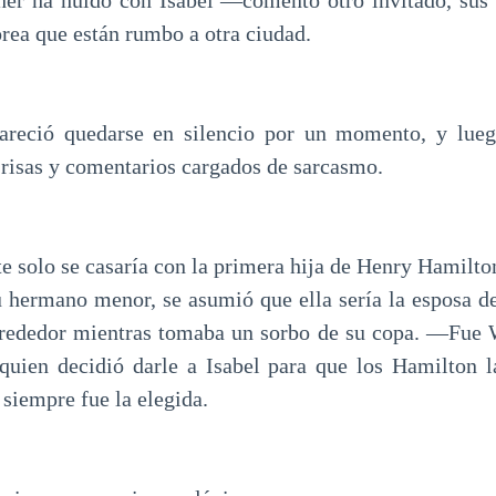
er ha huido con Isabel —comentó otro invitado, sus p
ea que están rumbo a otra ciudad.
pareció quedarse en silencio por un momento, y lueg
 risas y comentarios cargados de sarcasmo.
 solo se casaría con la primera hija de Henry Hamilto
su hermano menor, se asumió que ella sería la esposa 
lrededor mientras tomaba un sorbo de su copa. —Fue W
quien decidió darle a Isabel para que los Hamilton l
 siempre fue la elegida.