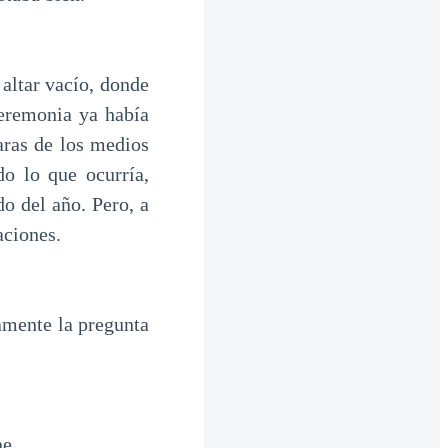
altar vacío, donde
ceremonia ya había
aras de los medios
o lo que ocurría,
do del año. Pero, a
aciones.
amente la pregunta
e.