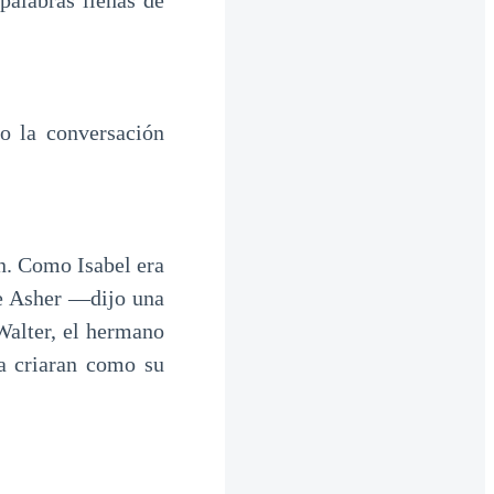
alabras llenas de
o la conversación
n. Como Isabel era
de Asher —dijo una
alter, el hermano
a criaran como su