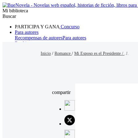
Mi biblioteca
Buscar
PARTICIPA Y GANA
Concurso
Para autores
Recompensas de autores
Para autores
Ranking
Navegar
Inicio
/
Romance
/
Mi Esposo es el Presidente /
.1.
Novelas
Cuentos Cortos
Todos
Romance
Hombre lobo
Mafia
Sistema
Fantasía
Urbano
LG
compartir