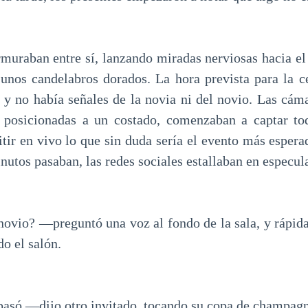
muraban entre sí, lanzando miradas nerviosas hacia el 
unos candelabros dorados. La hora prevista para la 
 y no había señales de la novia ni del novio. Las cám
 posicionadas a un costado, comenzaban a captar tod
itir en vivo lo que sin duda sería el evento más espera
utos pasaban, las redes sociales estallaban en especul
ovio? —preguntó una voz al fondo de la sala, y rápid
do el salón.
pasó —dijo otro invitado, tocando su copa de champagn