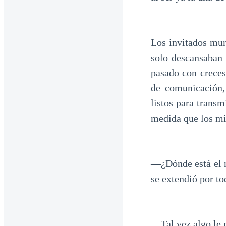
Los invitados mur
solo descansaban 
pasado con creces
de comunicación,
listos para transm
medida que los min
—¿Dónde está el n
se extendió por to
—Tal vez algo le 