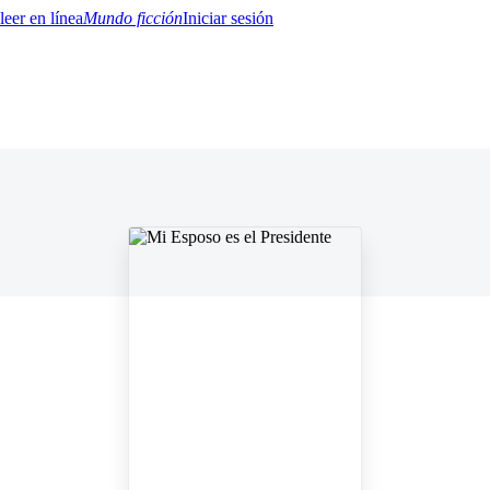
Mundo ficción
Iniciar sesión
BTQ+
YA/TEEN
Paranormal
Misterio/Thriller
Oriental
Juegos
Historia
MM