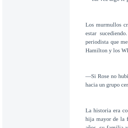
Los murmullos cre
estar sucediendo
periodista que me
Hamilton y los Wh
—Si Rose no hubi
hacia un grupo ce
La historia era c
hija mayor de la 
años, su familia 