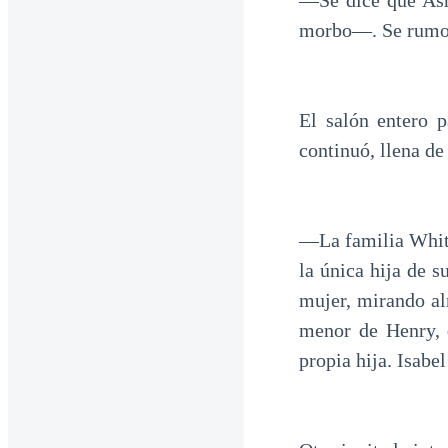
—Se dice que Ash
morbo—. Se rumor
El salón entero 
continuó, llena de
—La familia White
la única hija de 
mujer, mirando a
menor de Henry, 
propia hija. Isabel