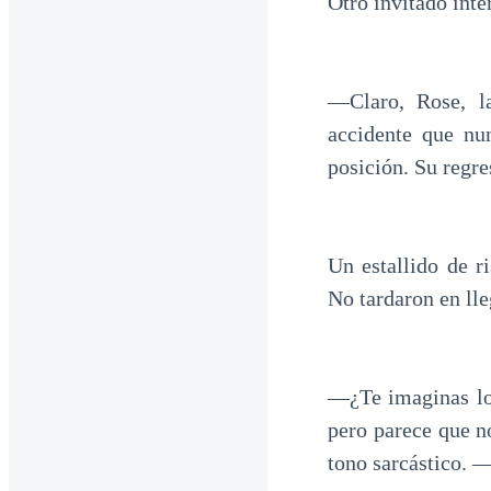
Otro invitado inte
—Claro, Rose, l
accidente que nun
posición. Su regre
Un estallido de r
No tardaron en lle
—¿Te imaginas lo 
pero parece que n
tono sarcástico. —