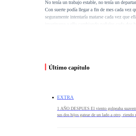
No tenía un trabajo estable, no tenía un departa
Con suerte podía llegar a fin de mes cada vez q
seguramente intentaría matarse cada vez que ell
imaginarse a ella cambiando pañales cada dos h
su rostro no podía ocultarlo.
Su pálida piel parecía haber perdido por comple
corredor después de un maratón.
Último capítulo
Podía sentir como la ansiedad se filtraba bajo s
algo que pudiera ayudarla a escapar.
EXTRA
1 AÑO DESPUES El viento golpeaba suavement
Ni siquiera sabía quién era el padre de aquella
sus dos hijos gatear de un lado a otro, riend
de sus juguetes y se los llevaban a la boca 
México, de lo único que podía estar completame
preguntó Vania, caminando hacia Winter mient
problemas.
Suspirando antes de voltear a verse el vient