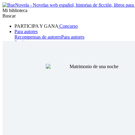
Mi biblioteca
Buscar
PARTICIPA Y GANA
Concurso
Para autores
Recompensas de autores
Para autores
Ranking
Navegar
Novelas
Cuentos Cortos
Todos
Romance
Hombre lobo
Mafia
Sistema
Fantasía
Urbano
LG