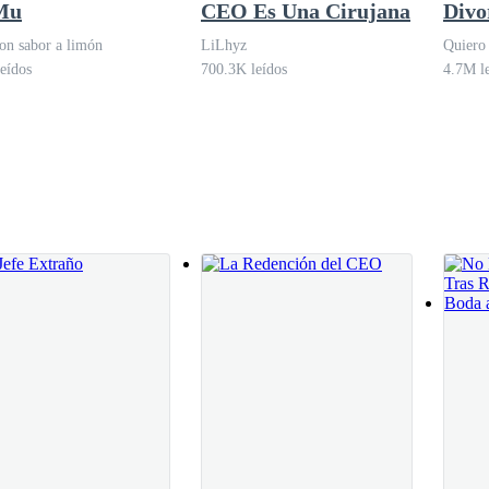
e salir de sus labios. Haberlas tenido que decir le había dejado una am
 Mu
CEO Es Una Cirujana
Divo
on sabor a limón
LiLhyz
Quiero
eídos
700.3K leídos
4.7M l
Vania, estirando sus brazos
siquiera con Walter! —dijo Vania, viendo a Winter sentarse frente a 
 es lo que ha sucedido.
ando en la explicación que Vania acababa de pedirle, ni siquiera había
eso era lo único que sabía.
en silencio, clavando su tímida mirada en cualquier lugar que no fu