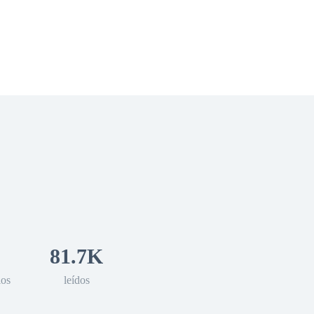
 Romance
Sci-Fi
Guerra
Otros
81.7K
los
leídos