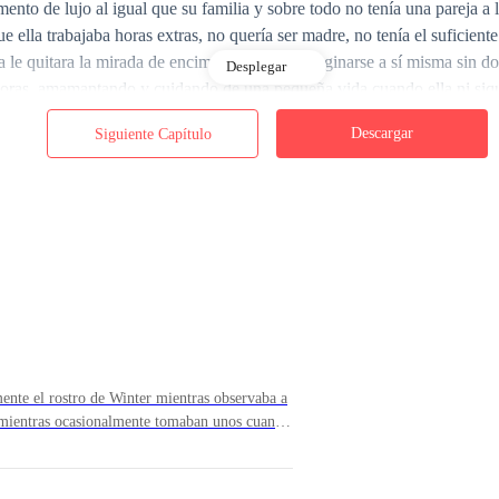
mento de lujo al igual que su familia y sobre todo no tenía una pareja a
ue ella trabajaba horas extras, no quería ser madre, no tenía el suficie
a le quitara la mirada de encima. No podía imaginarse a sí misma sin d
Desplegar
oras, amamantando y cuidando de una pequeña vida cuando ella ni siqui
Descargar
Siguiente Capítulo
to la poca pigmentación que tenía, sus labios temblaban levemente y su 
u piel para tomar completo control de ella, estaba a punto de entrar en 
e el rostro de Winter mientras observaba a
 pequeña señal de vida dentro de ella, no podía recordar nada de lo que
o mientras ocasionalmente tomaban unos cuantos
para mordisquearlos. —¿Ethan aún no llega?—
nte segura era que haber bebido una gran cantidad de alcohol le había 
ras jugueteaba con su anillo de matrimonio.
re. —¿Te sientes mejor?—preguntó Winter antes