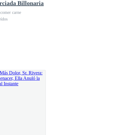
arga sensación.
rciada Billonaria
 comer carne
eídos
ella. —Bueno, en estos momentos no debería de estar
 una manera adecuada de explicar lo que estaba
era Vania.