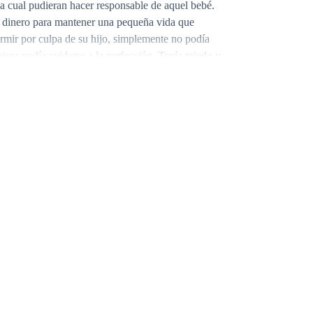
 la cual pudieran hacer responsable de aquel bebé.
nte dinero para mantener una pequeña vida que
ormir por culpa de su hijo, simplemente no podía
era podía cuidarse a la perfección. Tenía miedo y
respiración parecía a la respiración que tenía un
pánico, quería escapar de todo pero no podía encontrar
 había sucedido en aquella pequeña escapada a
jugado en contra y ahora se encontraba en