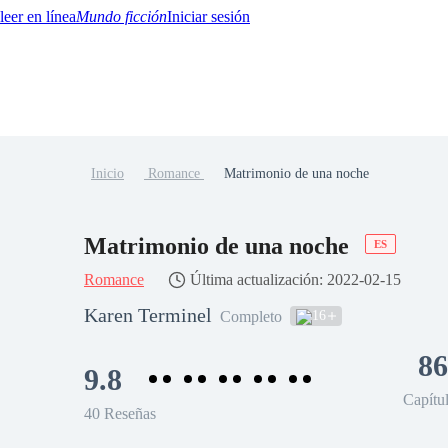
Mundo ficción
Iniciar sesión
Inicio
Romance
Matrimonio de una noche
BTQ+
YA/TEEN
Paranormal
Misterio/Thriller
Oriental
Juegos
Historia
MM
Matrimonio de una noche
ES
Romance
Última actualización: 2022-02-15
Karen Terminel
16
Completo
86
9.8
Capítu
40 Reseñas