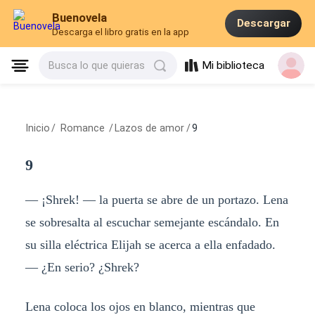
Buenovela
Descargar
Descarga el libro gratis en la app
Mi biblioteca
Busca lo que quieras
Inicio
/
Romance
/
Lazos de amor
/
9
9
— ¡Shrek! — la puerta se abre de un portazo. Lena
se sobresalta al escuchar semejante escándalo. En
su silla eléctrica Elijah se acerca a ella enfadado.
— ¿En serio? ¿Shrek?
Lena coloca los ojos en blanco, mientras que