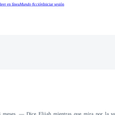
Mundo ficción
Iniciar sesión
BTQ+
YA/TEEN
Paranormal
Misterio/Thriller
Oriental
Juegos
Historia
MM
meses. — Dice Elijah mientras que mira por la ve