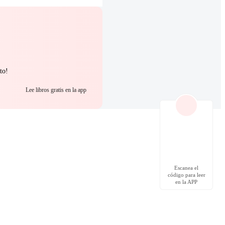
to!
Lee libros gratis en la app
Escanea el
código para leer
en la APP