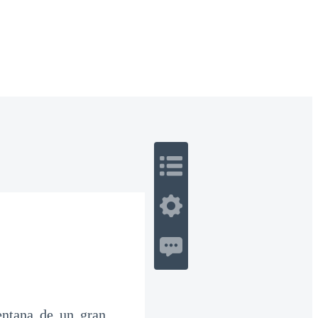
 Romance
Sci-Fi
Guerra
Otros
ntana de un gran