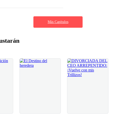
Más Capítulos
ustarán