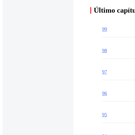
Último capít
99
98
97
96
95