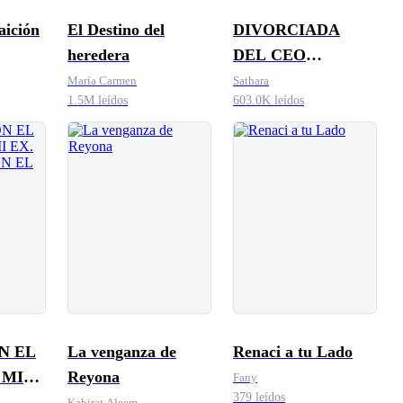
aición
El Destino del
DIVORCIADA
heredera
DEL CEO
ARREPENTIDO:
María Carmen
Sathara
1.5M leídos
603.0K leídos
¡Vuelve con mis
Trillizos!
N EL
La venganza de
Renaci a tu Lado
 MI
Reyona
Fany
379 leídos
ZAJE
Kabirat Aleem