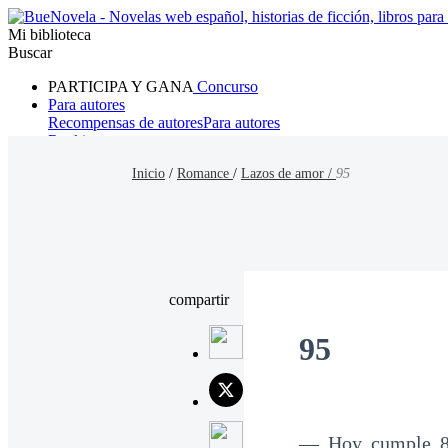
Mi biblioteca
Buscar
PARTICIPA Y GANA
Concurso
Para autores
Recompensas de autores
Para autores
Ranking
Navegar
Inicio
/
Romance
/
Lazos de amor /
95
Novelas
Cuentos Cortos
Todos
Romance
Hombre lobo
Mafia
Sistema
Fantasía
Urbano
LG
compartir
95
— Hoy cumple 8 