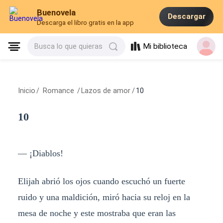
Buenovela
Descargar
Descarga el libro gratis en la app
Mi biblioteca
Busca lo que quieras
Inicio
/
Romance
/
Lazos de amor
/
10
10
— ¡Diablos!
Elijah abrió los ojos cuando escuchó un fuerte
ruido y una maldición, miró hacia su reloj en la
mesa de noche y este mostraba que eran las