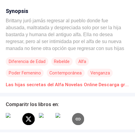
Synopsis
Brittany juró jamás regresar al pueblo donde fue
abusada, maltratada y despreciada solo por ser la hija
bastarda y humana del antiguo alfa. Ella no desea
regresar, pero al ser intimidada por el alfa de su nueva
manada no tiene otra opción que regresar con sus hijas
para reclamar su lugar como hija mayor del antiguo alfa y
Diferencia de Edad
Rebelde
Alfa
cumplir con la última voluntad del hombre que fue su
padre,Solo existe un problema. El hombre con el que
Poder Femenino
Contemporánea
Venganza
estaba casada su Hermana, el nuevo alfa, era el padre de
sus hijas. Brook no puede creer que la mujer con la que
Romance oscuro
Traición
Independiente
Las hijas secretas del Alfa Novelas Online Descarga gratuita de PDF
durmió por error en su adolescencia regresará para
quedarse, él sabe lo que sus instintos gritan desde hace
años, pero también sabe que la humana y bastarda del
Comparitr los libros en:
antiguo alfa no será aceptada jamás por su familia. Él
sabe que sus padres nunca lo dejarían terminar el
infernal matrimonio que ha vivido durante siete largos
años, así que intenta alejarse de ella, pero… Puedes ir