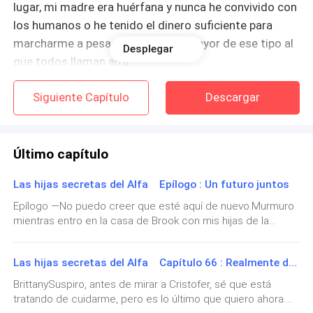
lugar, mi madre era huérfana y nunca he convivido con
los humanos o he tenido el dinero suficiente para
marcharme a pesar de ser la hija mayor de ese tipo al
Desplegar
que todos llaman alfa.
Llegué a este mundo después de que en un desliz
Siguiente Capítulo
Descargar
durmiera con una chica del pueblo contiguo, mamá
decía que él fue tan dulce que terminó aceptando ser
su amante, pues él tenía una esposa, pero cuando vino
Último capítulo
a este lugar, cuando esa mujer comenzó a hacer su
Las hijas secretas del Alfa Epílogo : Un futuro juntos
vida un infierno simplemente me abandonó.
Epílogo —No puedo creer que esté aquí de nuevo.Murmuro
mientras entro en la casa de Brook con mis hijas de la
Me dejó sola, a merced de todos estos abusivos que
mano, esta vez Ivette no me recibe o no me topo con su
creen pueden maltratarme solo porque no tengo
amiga, en cambio. El silencio a mi alrededor me hace sentir
garras o soy más débil que ellos.Termino de alistarme
Las hijas secretas del Alfa Capítulo 66 : Realmente deseo pasar el resto de mi vidacon él
un poco dudosa a pesar de que realmente nadie me vio de
antes de tomar el último vaso de leche que queda en
forma extraña en la ciudad.Subo las escaleras con
BrittanySuspiro, antes de mirar a Cristofer, sé que está
mi nevera. A pesar de que mi padre está vivo, nunca se
tranquilidad, a cada paso que doy me siento un poco más
tratando de cuidarme, pero es lo último que quiero ahora.
emocionada y realmente jamás pensé que estaría con
ha ocupado de mí.