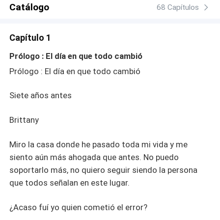
contra tus instintos, realmente, puedes ignorar a tu luna y
Catálogo
68 Capítulos
esas pequeñas niñas que por alguna razón siente ganas
de cuidar.
Capítulo 1
Prólogo : El día en que todo cambió
Prólogo : El día en que todo cambió
Siete años antes
Brittany
Miro la casa donde he pasado toda mi vida y me
siento aún más ahogada que antes. No puedo
soportarlo más, no quiero seguir siendo la persona
que todos señalan en este lugar.
¿Acaso fuí yo quien cometió el error?