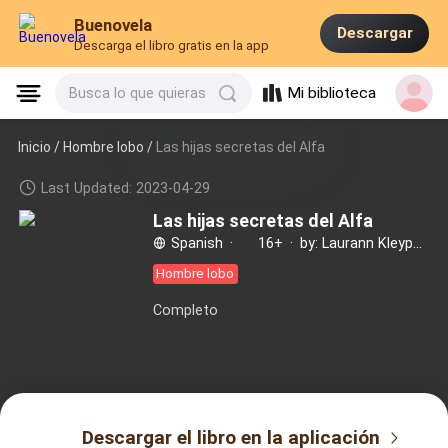
Buenovela
Descargar
Descarga el libro gratis en la app
Mi biblioteca
Busca lo que quieras
Inicio /
Hombre lobo
/
Las hijas secretas del Alfa
Last Updated: 2023-04-29
Las hijas secretas del Alfa
Spanish
·
16+
·
by: Laurann Kleypas
Hombre lobo
Completo
Descargar el libro en la aplicación