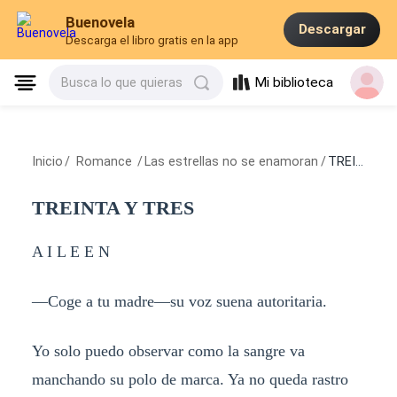
Buenovela
Descargar
Descarga el libro gratis en la app
Mi biblioteca
Busca lo que quieras
Inicio
/
Romance
/
Las estrellas no se enamoran
/
TREINTA Y TRES
TREINTA Y TRES
A I L E E N
—Coge a tu madre—su voz suena autoritaria.
Yo solo puedo observar como la sangre va
manchando su polo de marca. Ya no queda rastro