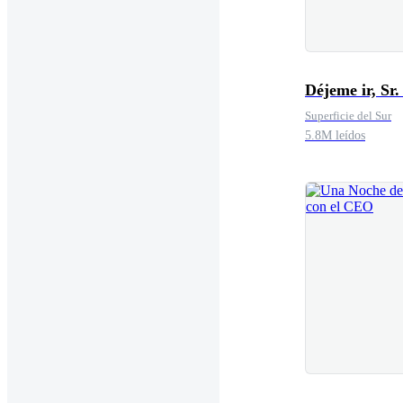
Déjeme ir, Sr.
Superficie del Sur
5.8M leídos