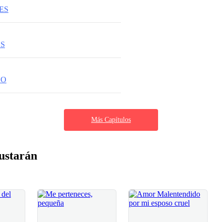
ES
OS
NO
Más Capítulos
ustarán