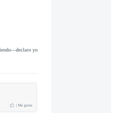
miendo—declaro yo
| Me gusta