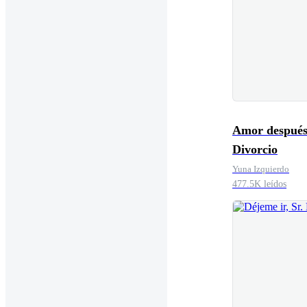
Amor después
Divorcio
Yuna Izquierdo
477.5K leídos