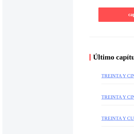
ca
Último capít
TREINTA Y C
TREINTA Y C
TREINTA Y C