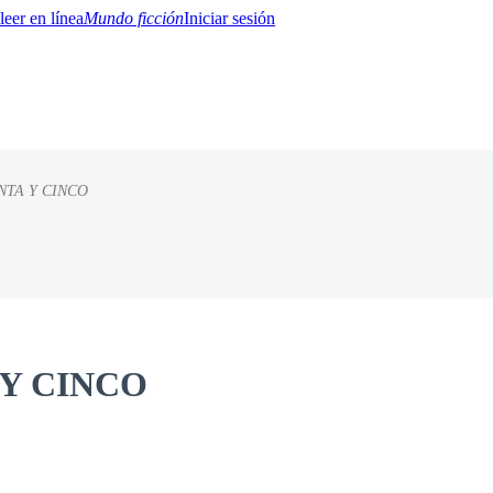
Mundo ficción
Iniciar sesión
NTA Y CINCO
BTQ+
YA/TEEN
Paranormal
Misterio/Thriller
Oriental
Juegos
Historia
MM
 Y CINCO