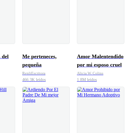
 del
Me perteneces,
Amor Malentendido
pequeña
por mi esposo cruel
RenliEscritora
Alicia W. Colins
466.3K leídos
1.8M leídos