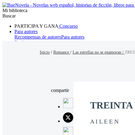
Mi biblioteca
Buscar
PARTICIPA Y GANA
Concurso
Para autores
Recompensas de autores
Para autores
Ranking
Navegar
Inicio
/
Romance
/
Las estrellas no se enamoran /
TREI
Novelas
Cuentos Cortos
Todos
Romance
Hombre lobo
Mafia
Sistema
Fantasía
Urbano
LG
compartir
TREINTA
A I L E E N