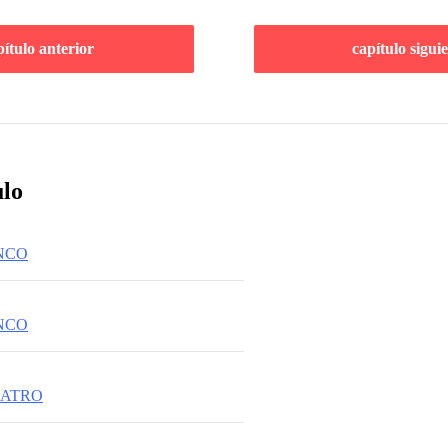
pítulo anterior
capítulo sigui
ulo
INCO
INCO
UATRO