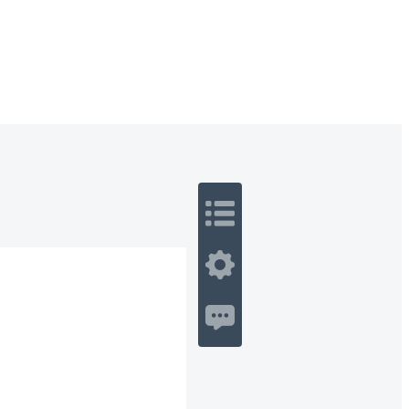
 Romance
Sci-Fi
Guerra
Otros