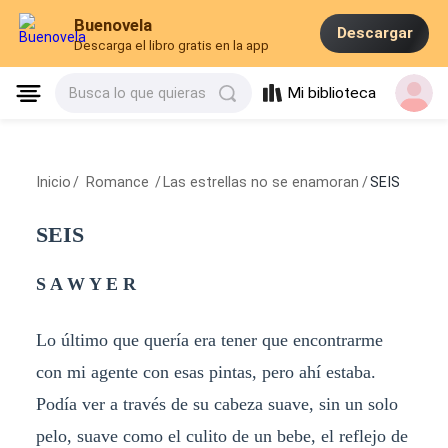
Buenovela
Descargar
Descarga el libro gratis en la app
Mi biblioteca
Busca lo que quieras
Inicio
/
Romance
/
Las estrellas no se enamoran
/
SEIS
SEIS
S A W Y E R
Lo último que quería era tener que encontrarme
con mi agente con esas pintas, pero ahí estaba.
Podía ver a través de su cabeza suave, sin un solo
pelo, suave como el culito de un bebe, el reflejo de