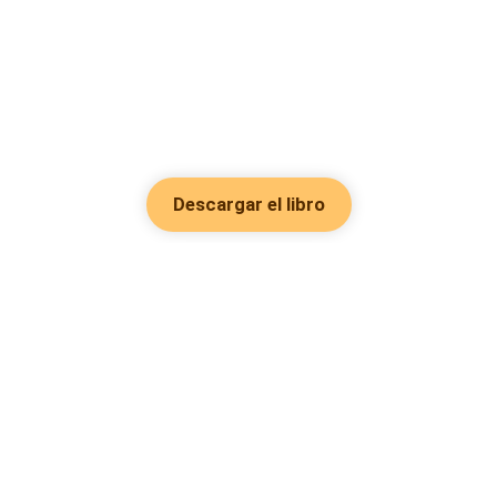
Descargar el libro
Hot Genres
Romance
Recursos
Hombre lobo
Palabras clave
Redes Sociales
Mafia