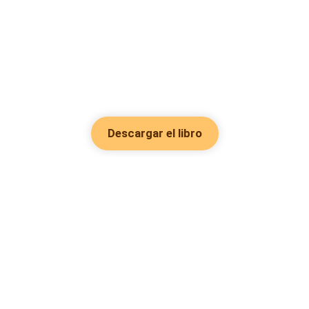
Descargar el libro
Hot Genres
Romance
Recursos
Hombre lobo
Palabras clave
Redes Sociales