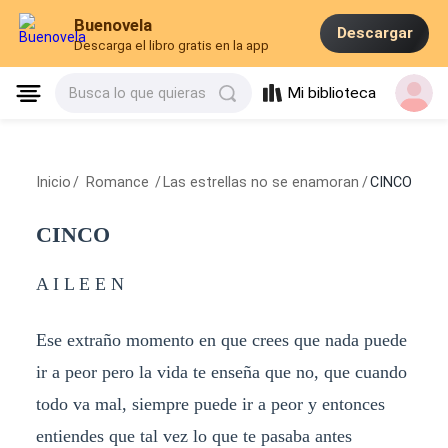
Buenovela
Descargar
Descarga el libro gratis en la app
Mi biblioteca
Busca lo que quieras
Inicio
/
Romance
/
Las estrellas no se enamoran
/
CINCO
CINCO
A I L E E N
Ese extraño momento en que crees que nada puede
ir a peor pero la vida te enseña que no, que cuando
todo va mal, siempre puede ir a peor y entonces
entiendes que tal vez lo que te pasaba antes