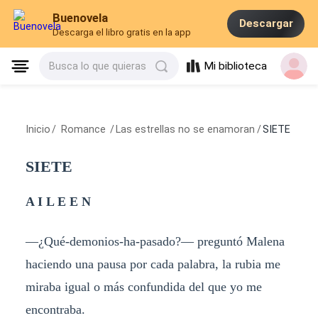
Buenovela
Descargar
Descarga el libro gratis en la app
Mi biblioteca
Busca lo que quieras
Inicio
/
Romance
/
Las estrellas no se enamoran
/
SIETE
SIETE
A I L E E N
—¿Qué-demonios-ha-pasado?— preguntó Malena
haciendo una pausa por cada palabra, la rubia me
miraba igual o más confundida del que yo me
encontraba.