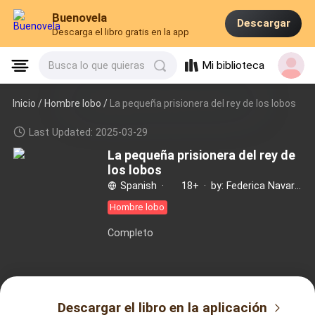
Buenovela
Descargar
Descarga el libro gratis en la app
Mi biblioteca
Busca lo que quieras
Inicio /
Hombre lobo
/
La pequeña prisionera del rey de los lobos
Last Updated: 2025-03-29
La pequeña prisionera del rey de
los lobos
Spanish
·
18+
·
by: Federica Navarro
Hombre lobo
Completo
Descargar el libro en la aplicación