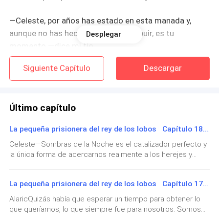
—Celeste, por años has estado en esta manada y,
aunque no has hecho nada por retribuir, es tu
Desplegar
momento —dice mi tío.
Siguiente Capítulo
Descargar
—¿A qué te refieres, tío?... digo, alfa —corrijo, él odiaba
que yo le dijera "tío"; era una ofensa que yo fuera de su
familia.
Último capítulo
—Te he encontrado esposo—
La pequeña prisionera del rey de los lobos Capítulo 180: Fin
No servía para la manada, así que era mi deber era
Celeste—Sombras de la Noche es el catalizador perfecto y
la única forma de acercarnos realmente a los herejes y
casarme por conveniencia. Al inicio, había interesados
controlar esa región. Si alguien inadecuado controla la
porque era hija de una hechicera, quienes eran muy
manada, podría acercarse a los Herejes… inclusive tomar la
escasas y valiosas. Pero al saber que yo no tenía
La pequeña prisionera del rey de los lobos Capítulo 179: Las lunas poderosas
ciudad —indicó Fabrizio—. Tenemos a Alfa Magnus, es
ningún poder, los candidatos perdían interés
nuestro as bajo la manga, pero no podemos presentarlo
AlaricQuizás había que esperar un tiempo para obtener lo
ahora. Debemos tener pruebas… y Magnus aún no está
que queríamos, lo que siempre fue para nosotros. Somos
preparado.—Alfa Damián está desesperado. Algo está