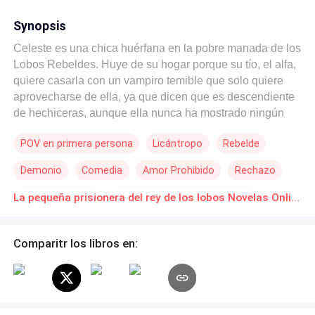
Synopsis
Celeste es una chica huérfana en la pobre manada de los
Lobos Rebeldes. Huye de su hogar porque su tío, el alfa,
quiere casarla con un vampiro temible que solo quiere
aprovecharse de ella, ya que dicen que es descendiente
de hechiceras, aunque ella nunca ha mostrado ningún
poder. Pero, durante su huida, termina en manos de su
POV en primera persona
Licántropo
Rebelde
peor adversario: el Rey de todos los Lobos, quien
considera a su manada enemigos y la tiene prisionera
Demonio
Comedia
Amor Prohibido
Rechazo
bajo su poder. El rey Alaric es un lobo antiguo amargado
y violento que se ha dedicado a cazar a todos aquellos
Contemporánea
Novia/Futuro Esposo Fugitivo
La pequeña prisionera del rey de los lobos Novelas Online Descarga gratuita de PDF
que han estado en su contra, pero con la pequeña
Celeste no sabe qué hacer. Por un lado, la odia por
hechizera y quiere acabar con ella... por otro, no puede
Comparitr los libros en:
alejarse de ella. Tiene muchos enemigos y que alguien le
importe, es un lujo que no se puede dar. ¿Pero qué
puede hacer cuando su peor enemigo es la persona
destinada a estar con él? ¿El Rey poderoso estará