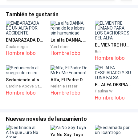
—¿Huir? ¿Cómo? ¿A dónde?—
También te gustarán
—No solo tú, sino todos nosotros. Necesito tu ayuda.
Empaca tus hierbas —me puse de pie, saliendo de mi
carpa, tomando mis pocas pertenencias, mientras
EMBARAZADA DE UN ALFA POR ACCIDENTE
La alfa DANNA, reina de los lobos sin humanidad
EL VIENTRE HUMANO PARA LOS CACHORROS DEL ALFA
veía más allá a un grupo de mujeres con niños
Opala negra
Yun Leben
Bris
Hombre lobo
Hombre lobo
aterrados.
Hombre lobo
—¡Celi! ¡Celeste! —me gritaron, extendiendo sus
manos emocionados. A muchos les había enseñado a
Seduciendo al suegro de mi ex
Alfa, El Padre De Mi Ex Me Enamoró
EL ALFA DESPIADADO Y SU LUNA FALSA.
leer y les explicaba cosas de la manada, tal como
Caroline Above Story
Melanie Fraser
Paulina W
Hombre lobo
Hombre lobo
Nana había hecho conmigo.
Hombre lobo
—Viene otro peligro —dijo Nana mientras
caminábamos por la montaña, alejándonos del
Nuevas novelas de lanzamiento
campamento— Viene gente del Rey andan tras
nosotros—
Ya No Soy Tuya