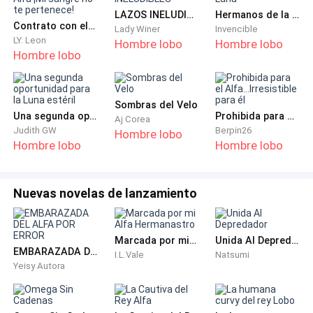
de esos labios carnosos que se le antojaban tan suaves.
LAZOS INELUDIBLES
Hermanos de la Luna
La hizo suya en la imaginación y, por un momento, deseo
Contrato con el Alfa ¡Mi sangre no te pertenece!
Lady Winer
Invencible
LY. Leon
Hombre lobo
Hombre lobo
poder ser un hombre de nuevo, solo para tener a
Hombre lobo
oportunidad de acercarse a la dueña de esa exquisita
fragancia que gobernaba todos y cada uno de sus
sentidos.
Sombras del Velo
Una segunda oportunidad para la Luna estéril
Prohibida para el Alfa...Irresistible para él
Aj Corea
Judith GW
Berpin26
Hombre lobo
De pronto, un sentimiento egoísta como nunca había
Hombre lobo
Hombre lobo
experimentado se apoderó de él, al ver la manera en
que aquel hombre recién llegado rodeaba a la mujer por
la cintura y la atraía hacia él. Quiso romper algo en ese
Nuevas novelas de lanzamiento
momento, la cabeza de ese sujeto parecía ser un buen
comienzo.
Marcada por mi Alfa Hermanastro
Unida Al Depredador
EMBARAZADA DEL ALFA POR ERROR
I.L.Vale
Natsumi
No pudo frenar a los instintos que lo hicieron caminar en
Yeisy Autora
dirección al grupo, se mantuvo sigiloso valiéndose de los
árboles que lo rodeaban para no ser descubierto. Era un