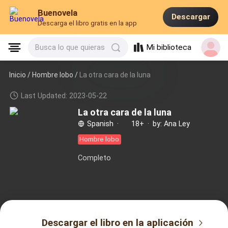
Buenovela
Descargar
Descarga el libro gratis en la app
Mi biblioteca
Busca lo que quieras
Inicio /
Hombre lobo
/
La otra cara de la luna
Last Updated: 2023-05-22
La otra cara de la luna
Spanish
·
18+
·
by: Ana Ley
Hombre lobo
Completo
Descargar el libro en la aplicación