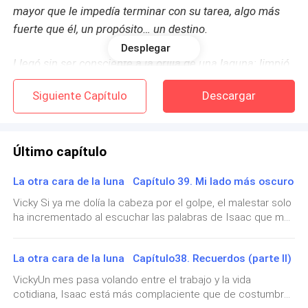
mayor que le impedía terminar con su tarea, algo más
fuerte que él, un propósito… un destino.
Desplegar
Llegó sin ser consciente a la orilla de una laguna; limpió
sus patas y su hocico, bebió agua y, a pesar del frío
Siguiente Capítulo
Descargar
clima que comenzaba a sentirse conforme caía la tarde,
se permitió refrescarse un poco.
Último capítulo
Ya había estado ahí, podía sentirlo en cada fibra de su
cuerpo, mas no sabía cuándo, ni por qué.
La otra cara de la luna Capítulo 39. Mi lado más oscuro
Caminó durante horas en lo que observó la caída del sol,
Vicky Si ya me dolía la cabeza por el golpe, el malestar solo
ha incrementado al escuchar las palabras de Isaac que me
rodeo la laguna hasta que llegó a la parte más densa de
han dejado muda de repente. Embarazada. «No puede ser,
aquel bosque donde se refugió entre dos árboles que se
esto no está pasando, ¿cómo pudo saberlo él antes que
entretejían y lo mantenían oculto del exterior.
La otra cara de la luna Capítulo38. Recuerdos (parte II)
yo?» —¿De qué estás hablando, Isaac? —cuestiono
seriamente, intentando no desatar la furia que comienzo a
VickyUn mes pasa volando entre el trabajo y la vida
sentir conforme pasan los segundos y las miles de
El lobo se permitió descansar unos minutos en los que
cotidiana, Isaac está más complaciente que de costumbre
preguntas se amontonan en mi cabeza impidiéndome