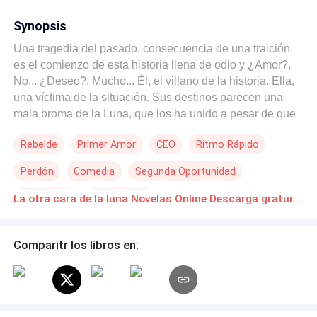
Synopsis
Una tragedia del pasado, consecuencia de una traición,
es el comienzo de esta historia llena de odio y ¿Amor?,
No... ¿Deseo?, Mucho... Él, el villano de la historia. Ella,
una víctima de la situación. Sus destinos parecen una
mala broma de la Luna, que los ha unido a pesar de que
las circunstancias los separan. El odio los une, tanto
Rebelde
Primer Amor
CEO
Ritmo Rápido
como lo hace el deseo, pero, ¿Podrán superar el dolor
que ambos han vivido, aceptar el pasado y reescribir un
Perdón
Comedia
Segunda Oportunidad
futuro juntos? Eso lo descubriremos en esta, la tercera
entrega de la trilogía Luna Azul, donde conoceremos: La
Aventurera
Adolescente
La otra cara de la luna Novelas Online Descarga gratuita de PDF
otra cara de la Luna.
Comparitr los libros en: