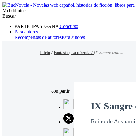
Mi biblioteca
Buscar
PARTICIPA Y GANA
Concurso
Para autores
Recompensas de autores
Para autores
Ranking
Navegar
Inicio
/
Fantasía
/
La ofrenda /
IX Sangre caliente
Novelas
Cuentos Cortos
Todos
Romance
Hombre lobo
Mafia
Sistema
Fantasía
Urbano
LG
compartir
IX Sangre 
Reino de Arkhamis