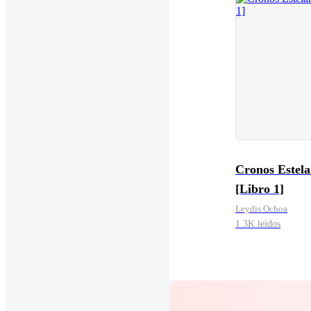
Cronos Estela
[Libro 1]
Leydis Ochoa
1.3K leídos