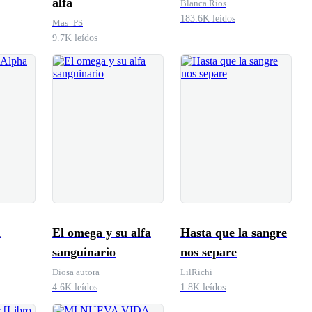
alfa
Blanca Rios
183.6K leídos
Mas_PS
9.7K leídos
n
El omega y su alfa
Hasta que la sangre
sanguinario
nos separe
Diosa autora
LilRichi
4.6K leídos
1.8K leídos