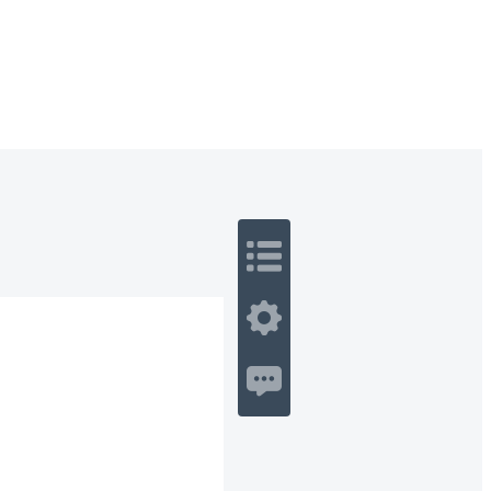
 Romance
Sci-Fi
Guerra
Otros