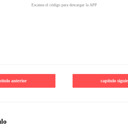
Escanea el código para descargar la APP
pítulo anterior
capítulo sigui
ulo