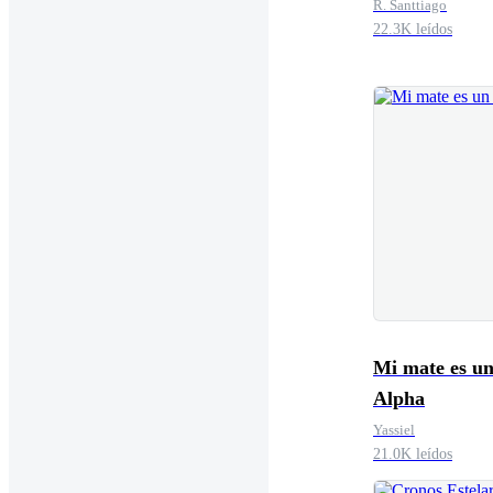
R. Santtiago
22.3K leídos
Mi mate es u
Alpha
Yassiel
21.0K leídos