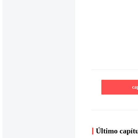
ca
Último capít