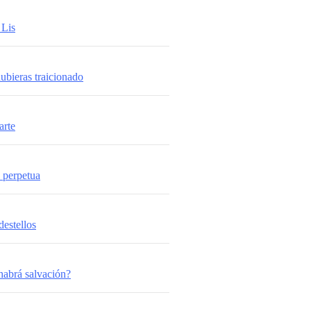
 Lis
ubieras traicionado
arte
perpetua
estellos
abrá salvación?