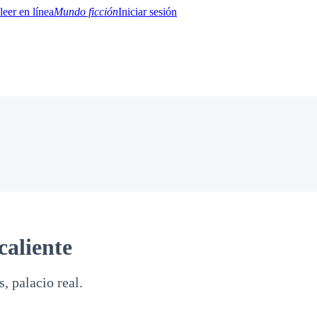
Mundo ficción
Iniciar sesión
BTQ+
YA/TEEN
Paranormal
Misterio/Thriller
Oriental
Juegos
Historia
MM
caliente
, palacio real.