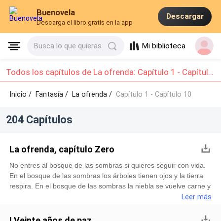
Buenovela
Descargar
Descarga el libro gratis en la app
Mi biblioteca
Busca lo que quieras
Todos los capítulos de La ofrenda: Capítulo 1 - Capítulo 10
Inicio /
Fantasía
/
La ofrenda /
Capítulo 1 - Capítulo 10
204 Capítulos
La ofrenda, capítulo Zero
No entres al bosque de las sombras si quieres seguir con vida.
En el bosque de las sombras los árboles tienen ojos y la tierra
respira. En el bosque de las sombras la niebla se vuelve carne y
el sol no ilumina. No confíes en lo que ven tus ojos u oyen tus
Leer más
oídos, en el bosque de las sombras todo está perdido. Canción
popular. ∽•❇•∽En una fría tarde invadida por la tormenta, los
I Veinte años de paz